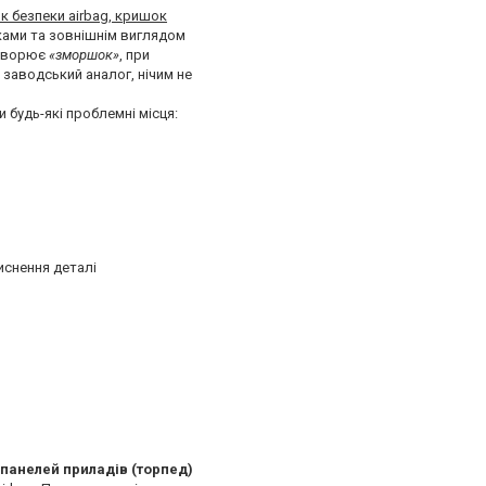
 безпеки airbag, кришок
ками та зовнішнім виглядом
створює
«зморшок»
, при
 заводський аналог, нічим не
 будь-які проблемні місця:
тиснення деталі
 панелей приладів (торпед)