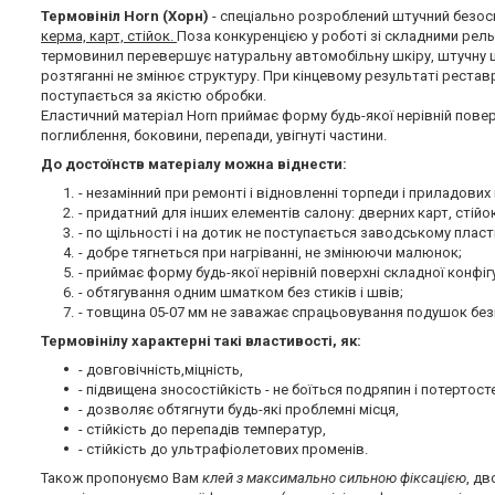
Термовініл Horn (Хорн)
- спеціально розроблений штучний безос
керма, карт, стійок.
Поза конкуренцією у роботі зі складними рел
термовинил перевершує натуральну автомобільну шкіру, штучну ш
розтяганні не змінює структуру. При кінцевому результаті рестав
поступається за якістю обробки.
Еластичний матеріал Horn приймає форму будь-якої нерівній поверх
поглиблення, боковини, перепади, увігнуті частини.
До достоїнств матеріалу можна віднести:
- незамінний при ремонті і відновленні торпеди і приладових
- придатний для інших елементів салону: дверних карт, стійо
- по щільності і на дотик не поступається заводському пласти
- добре тягнеться при нагріванні, не змінюючи малюнок;
- приймає форму будь-якої нерівній поверхні складної конфіг
- обтягування одним шматком без стиків і швів;
- товщина 05-07 мм не заважає спрацьовування подушок безп
Термовінілу характерні такі властивості, як:
- довговічність,міцність,
- підвищена зносостійкість - не боїться подряпин і потертост
- дозволяє обтягнути будь-які проблемні місця,
- стійкість до перепадів температур,
- стійкість до ультрафіолетових променів.
Також пропонуємо Вам
клей з максимально сильною фіксацією
, д