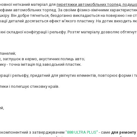
новної нетканий матеріал для
перетяжки автомобільних торпед, подушок
ьєфами автомобільних торпед. За своїми фізико-хімічними характеристи
кіру. Він добре тягнеться, бездоганно викладається на поверхню і не 
рації деталей досягається ефект м'якого пластику. На дотик виходить як
ні складної конфігурації і рельєфу. Розтяг матеріалу дозволяє обтягнути
 панелей;
к, заглушок в кермо, акустичних полиць авто;
ку - точна імітація під заводський пластик.
урації і рельєфу, придатний для увігнутих елементів, повторює форми і 
еки і полегшує стиковку країв.
ей,
вокомпонентний з затверджувачем
"888 ULTRA PLUS"
- саме
для ремонту