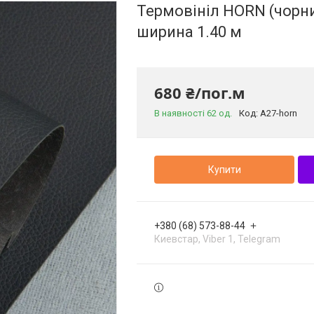
Термовініл HORN (чорни
ширина 1.40 м
680 ₴/пог.м
В наявності 62 од.
Код:
A27-horn
Купити
+380 (68) 573-88-44
Киевстар, Viber 1, Telegram