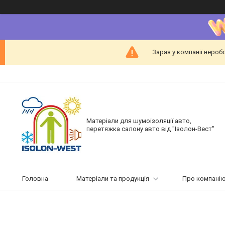
Зараз у компанії нероб
Матеріали для шумоізоляції авто,
перетяжка салону авто від "Ізолон-Вест"
Головна
Матеріали та продукція
Про компані