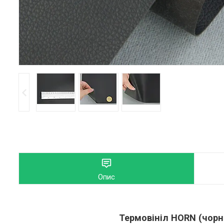
Опис
Термовініл HORN (чорн