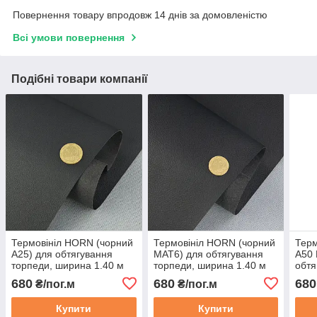
Повернення товару впродовж 14 днів за домовленістю
Всі умови повернення
Подібні товари компанії
Термовініл HORN (чорний
Термовініл HORN (чорний
Терм
A25) для обтягування
MAT6) для обтягування
A50 
торпеди, ширина 1.40 м
торпеди, ширина 1.40 м
обтя
шири
680
680
680
₴/пог.м
₴/пог.м
Купити
Купити