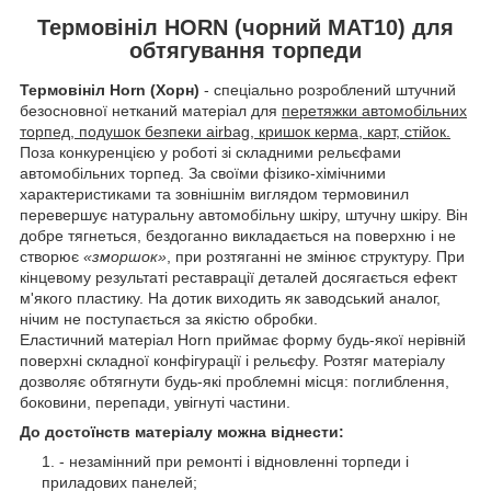
Термовініл HORN (чорний MAT10) для
обтягування торпеди
Термовініл Horn (Хорн)
- спеціально розроблений штучний
безосновної нетканий матеріал для
перетяжки автомобільних
торпед, подушок безпеки airbag, кришок керма, карт, стійок.
Поза конкуренцією у роботі зі складними рельєфами
автомобільних торпед. За своїми фізико-хімічними
характеристиками та зовнішнім виглядом термовинил
перевершує натуральну автомобільну шкіру, штучну шкіру. Він
добре тягнеться, бездоганно викладається на поверхню і не
створює
«зморшок»
, при розтяганні не змінює структуру. При
кінцевому результаті реставрації деталей досягається ефект
м'якого пластику. На дотик виходить як заводський аналог,
нічим не поступається за якістю обробки.
Еластичний матеріал Horn приймає форму будь-якої нерівній
поверхні складної конфігурації і рельєфу. Розтяг матеріалу
дозволяє обтягнути будь-які проблемні місця: поглиблення,
боковини, перепади, увігнуті частини.
До достоїнств матеріалу можна віднести:
- незамінний при ремонті і відновленні торпеди і
приладових панелей;