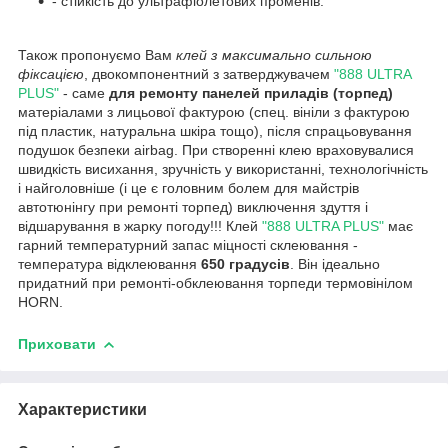
- стійкість до ультрафіолетових променів.
Також пропонуємо Вам
клей з максимально сильною
фіксацією
, двокомпонентний з затверджувачем
"888 ULTRA
PLUS"
- саме
для ремонту панелей приладів (торпед)
матеріалами з лицьової фактурою (спец. вініли з фактурою
під пластик, натуральна шкіра тощо), після спрацьовування
подушок безпеки airbag. При створенні клею враховувалися
швидкість висихання, зручність у використанні, технологічність
і найголовніше (і це є головним болем для майстрів
автотюнінгу при ремонті торпед) виключення здуття і
відшарування в жарку погоду!!! Клей
"888 ULTRA PLUS"
має
гарний температурний запас міцності склеювання -
температура відклеювання
650 градусів
. Він ідеально
придатний при ремонті-обклеювання торпеди термовінілом
HORN.
Приховати
Характеристики