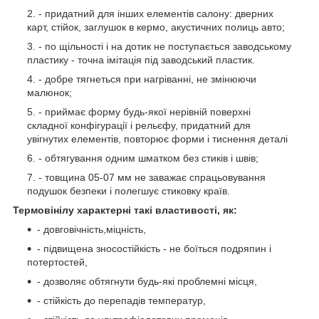
- придатний для інших елементів салону: дверних
карт, стійок, заглушок в кермо, акустичних полиць авто;
- по щільності і на дотик не поступається заводському
пластику - точна імітація під заводський пластик.
- добре тягнеться при нагріванні, не змінюючи
малюнок;
- приймає форму будь-якої нерівній поверхні
складної конфігурації і рельєфу, придатний для
увігнутих елементів, повторює форми і тиснення деталі
- обтягування одним шматком без стиків і швів;
- товщина 05-07 мм не заважає спрацьовування
подушок безпеки і полегшує стиковку країв.
Термовінілу характерні такі властивості, як:
- довговічність,міцність,
- підвищена зносостійкість - не боїться подряпин і
потертостей,
- дозволяє обтягнути будь-які проблемні місця,
- стійкість до перепадів температур,