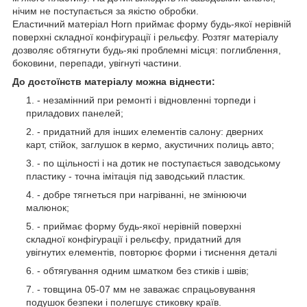
нічим не поступається за якістю обробки.
Еластичний матеріал Horn приймає форму будь-якої нерівній
поверхні складної конфігурації і рельєфу. Розтяг матеріалу
дозволяє обтягнути будь-які проблемні місця: поглиблення,
боковини, перепади, увігнуті частини.
До достоїнств матеріалу можна віднести:
- незамінний при ремонті і відновленні торпеди і
приладових панелей;
- придатний для інших елементів салону: дверних
карт, стійок, заглушок в кермо, акустичних полиць авто;
- по щільності і на дотик не поступається заводському
пластику - точна імітація під заводський пластик.
- добре тягнеться при нагріванні, не змінюючи
малюнок;
- приймає форму будь-якої нерівній поверхні
складної конфігурації і рельєфу, придатний для
увігнутих елементів, повторює форми і тиснення деталі
- обтягування одним шматком без стиків і швів;
- товщина 05-07 мм не заважає спрацьовування
подушок безпеки і полегшує стиковку країв.