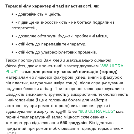
Термовінілу характерні такі властивості, як:
- довговічність,міцність,
- підвищена зносостійкість - не боїться подряпин і
потертостей,
- дозволяє обтягнути будь-які проблемні місця,
- стійкість до перепадів температур,
- стійкість до ультрафіолетових променів.
Також пропонуємо Вам
клей з максимально сильною
фіксацією
, двокомпонентний з затверджувачем
"888 ULTRA
PLUS"
- саме
для ремонту панелей приладів (торпед)
матеріалами з лицьової фактурою (спец. вініли з фактурою
під пластик, натуральна шкіра тощо), після спрацьовування
подушок безпеки airbag. При створенні клею враховувалися
швидкість висихання, зручність у використанні, технологічність
і найголовніше (і це є головним болем для майстрів
автотюнінгу при ремонті торпед) виключення здуття і
відшарування в жарку погоду!!! Клей
"888 ULTRA PLUS"
має
гарний температурний запас міцності склеювання -
температура відклеювання
650 градусів
. Він ідеально
придатний при ремонті-обклеювання торпедо термовінілом