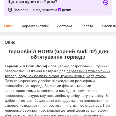
Що таке купити з Пром?
Замовлення під захистом
Опис
Характеристики
Доставка
Оплата
Умови п
Опис
Термовініл HORN (чорний Audi 02) для
обтягування торпеди
Термовініл Horn (Хорн)
- спеціально розроблений штучний
безосновної нетканий матеріал для
перетяжки автомобільних
торпед, подушок безпеки airbag, кришок керма, карт, стійок.
Поза конкуренцією у роботі зі складними рельєфами
автомобільних торпед. За своїми фізико-хімічними
характеристиками та зовнішнім виглядом термовинил
перевершує натуральну автомобільну шкіру, штучну шкіру. Він
добре тягнеться, бездоганно викладається на поверхню і не
створює
«зморшок»
, при розтяганні не змінює структуру. При
кінцевому результаті реставрації деталей досягається ефект
м'якого пластику. На дотик виходить як заводський аналог,