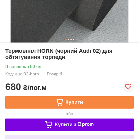
Термовініл HORN (чорний Audi 02) для
обтягування торпеди
В наявності 50 од.
Код: audi02-horn
Роздріб
680
₴/пог.м
Купити
або
Купити з