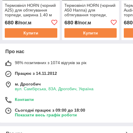
Термовініл HORN (чорний
Термовініл HORN (чорний
Терм
A25) для обтягування
A50 Наппа) для
Audi
торпеди, ширина 1.40 м
обтягування торпеди,
торп
ширина 1.40 м
680
680
680
₴/пог.м
₴/пог.м
Купити
Купити
Про нас
98% позитивних з 1074 відгуків за рік
Працює з 14.11.2012
м. Дрогобич
вул. Самбірська, 83А, Дрогобич, Україна
Контакти
Сьогодні працює з 09:00 до 18:00
Показати весь графік роботи