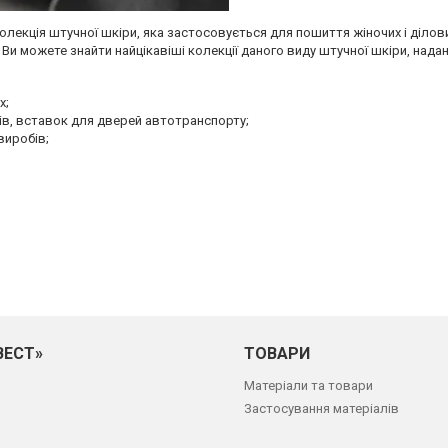
лекція штучної шкіри, яка застосовується для пошиття жіночих і ділови
 Ви можете знайти найцікавіші колекції даного виду штучної шкіри, над
х;
ів, вставок для дверей автотранспорту;
виробів;
ВЕСТ»
ТОВАРИ
Матеріали та товари
Застосування матеріалів