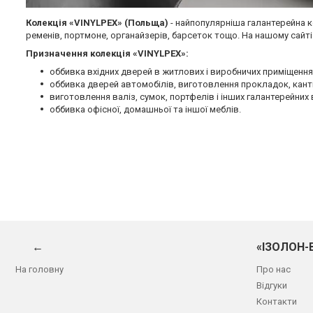
Колекція «VINYLPEX» (Польща)
- найпопулярніша галантерейна ко
ременів, портмоне, органайзерів, барсеток тощо. На нашому сайті
Призначення колекція «VINYLPEX»:
оббивка вхідних дверей в житлових і виробничих приміщення
оббивка дверей автомобілів, виготовлення прокладок, кант
виготовлення валіз, сумок, портфелів і інших галантерейних 
оббивка офісної, домашньої та іншої меблів.
←
«ІЗОЛОН-
На головну
Про нас
Відгуки
Контакти