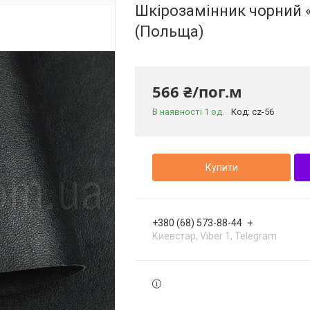
Шкірозамінник чорний «
(Польща)
566 ₴/пог.м
В наявності 1 од.
Код:
cz-56
Купити
+380 (68) 573-88-44
Киевстар, Viber 1, Telegram