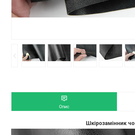
Опис
Шкірозамінник чо