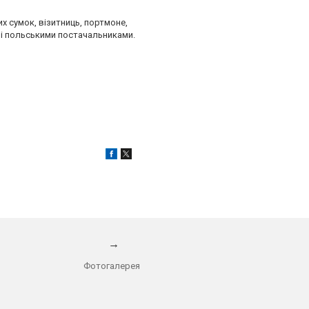
х сумок, візитниць, портмоне,
ані польськими постачальниками.
→
Фотогалерея