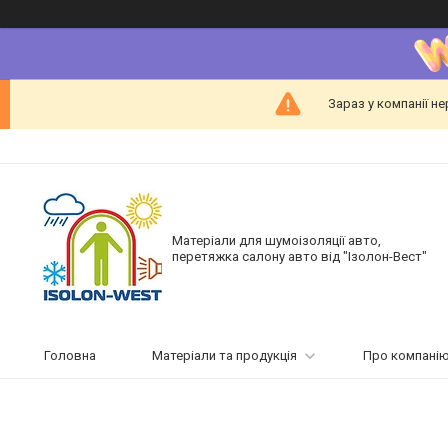
Зараз у компанії н
Матеріали для шумоізоляції авто,
перетяжка салону авто від "Ізолон-Вест"
Головна
Матеріали та продукція
Про компані