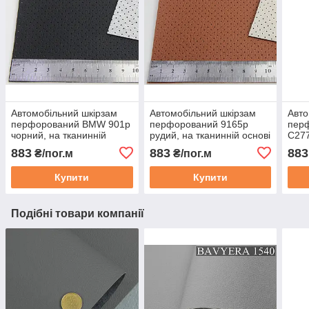
Автомобільний шкірзам
Автомобільний шкірзам
Авто
перфорований BMW 901p
перфорований 9165p
пер
чорний, на тканинній
рудий, на тканинній основі
С277
основі (ширина 1,40 м)
(ширина 1,40 м)
ткан
883
883
883
₴/пог.м
₴/пог.м
Туреччина
Туреччина
1,40
Купити
Купити
Подібні товари компанії