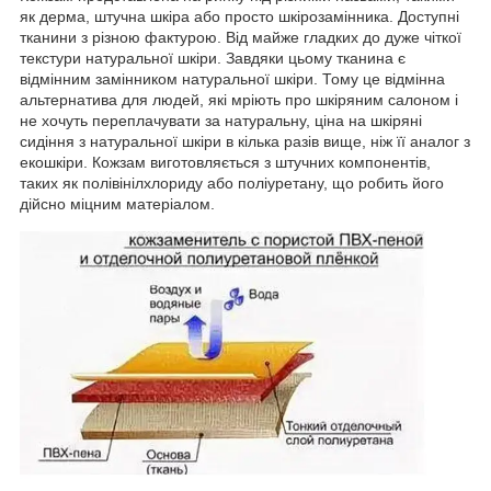
як дерма, штучна шкіра або просто шкірозамінника. Доступні
тканини з різною фактурою. Від майже гладких до дуже чіткої
текстури натуральної шкіри. Завдяки цьому тканина є
відмінним замінником натуральної шкіри. Тому це відмінна
альтернатива для людей, які мріють про шкіряним салоном і
не хочуть переплачувати за натуральну, ціна на шкіряні
сидіння з натуральної шкіри в кілька разів вище, ніж її аналог з
екошкіри. Кожзам виготовляється з штучних компонентів,
таких як полівінілхлориду або поліуретану, що робить його
дійсно міцним матеріалом.