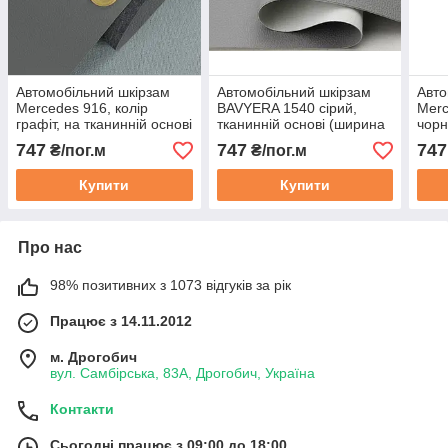
Автомобільний шкірзам
Автомобільний шкірзам
Авто
Mercedes 916, колір
BAVYERA 1540 сірий,
Merc
графіт, на тканинній основі
тканинній основі (ширина
чорн
(ширина 1,40 м)
1,40 м) Туреччина
осно
747
747
747
₴/пог.м
₴/пог.м
Туреччина
Туре
Купити
Купити
Про нас
98% позитивних з 1073 відгуків за рік
Працює з 14.11.2012
м. Дрогобич
вул. Самбірська, 83А, Дрогобич, Україна
Контакти
Сьогодні працює з 09:00 до 18:00