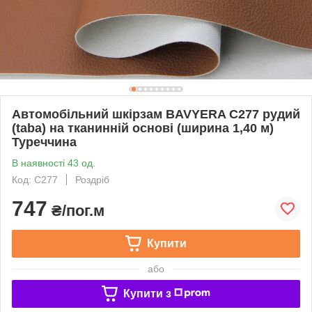
Автомобільний шкірзам BAVYERA С277 рудий
(taba) на тканинній основі (ширина 1,40 м)
Туреччина
В наявності 43 од.
Код: С277
Роздріб
747
₴/пог.м
Купити
або
Купити з