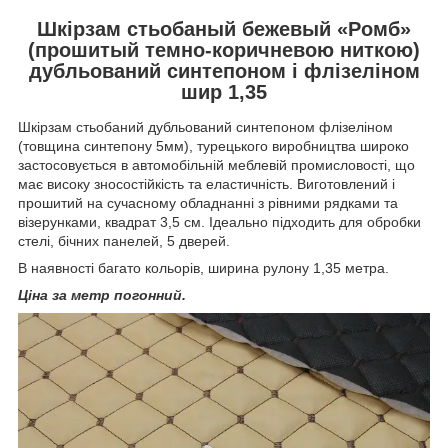
Шкірзам стьобаный бежевый «Ромб»
(прошитый темно-коричневою ниткою)
дубльований синтепоном і флізеліном
шир 1,35
Шкірзам стьобаний дубльований синтепоном флізеліном
(товщина синтепону 5мм), турецького виробництва широко
застосовується в автомобільній меблевій промисловості, що
має високу зносостійкість та еластичність. Виготовлений і
прошитий на сучасному обладнанні з рівними рядками та
візерунками, квадрат 3,5 см. Ідеально підходить для обробки
стелі, бічних панелей, 5 дверей.
В наявності багато кольорів, ширина рулону 1,35 метра.
Ціна за метр погонний.