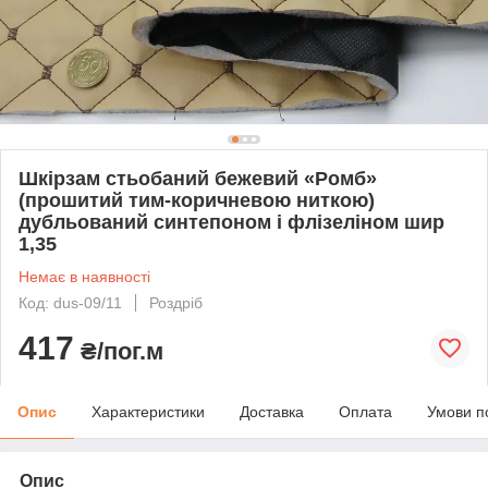
Шкірзам стьобаний бежевий «Ромб»
(прошитий тим-коричневою ниткою)
дубльований синтепоном і флізеліном шир
1,35
Немає в наявності
Код: dus-09/11
Роздріб
417
₴/пог.м
Опис
Характеристики
Доставка
Оплата
Умови п
Опис