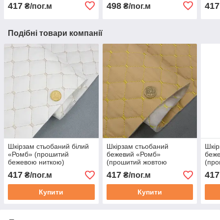
флізеліном шир 1,35
шир 1,35
417
498
417
₴/пог.м
₴/пог.м
Подібні товари компанії
Шкірзам стьобаний білий
Шкірзам стьобаний
Шкір
«Ромб» (прошитий
бежевий «Ромб»
беж
бежевою ниткою)
(прошитий жовтою
(про
дубльований. синтепоном
ниткою) дубльований
нитк
417
417
417
₴/пог.м
₴/пог.м
і флізеліном шир 1,35 м
синтепоном і флізеліном
синт
шир 1,35 м
шир 
Купити
Купити