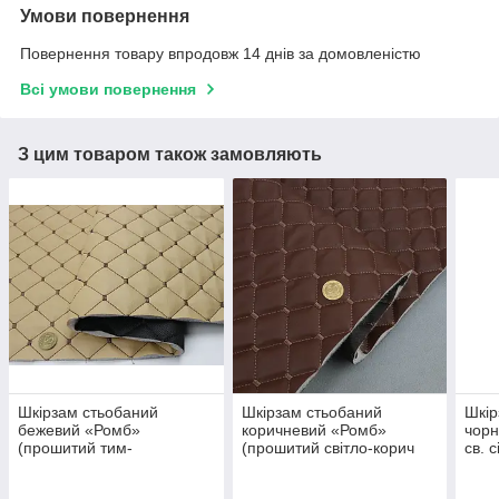
Умови повернення
Повернення товару впродовж 14 днів за домовленістю
Всі умови повернення
З цим товаром також замовляють
Шкірзам стьобаний
Шкірзам стьобаний
Шкір
бежевий «Ромб»
коричневий «Ромб»
чорн
(прошитий тим-
(прошитий світло-корич
св. 
коричневою ниткою)
ниткою) дубльований
дубл
дубльований синтепоном і
синтепоном і флізеліном
фліз