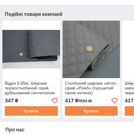
Подібні товари компанії
Відріз 0,85м, Шкірзам
Стьобаний шкірзам світло-
Шкір
термостьобаний сірий,
сірий «Ромб» (прошитий
чорн
дубльований синтепоном
сірою ниткою)
черв
3мм і флізеліном шир.
дубльований синтепоном і
дубл
347
417
417
₴
₴/пог.м
1,40 м
флізеліном, шир. 1,35 м
та ф
Купити
Купити
Про нас