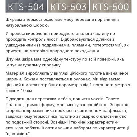
Шкірзам з термостібкою має масу переваг в порівнянні з
натуральною шкірою.
У процесі вироблення природного аналога частину не
проходить контроль якості. Відбраковуються ділянки з
ушкодженнями (з подряпинами, плямами, потертостями), які
присутні на матеріалі природного походження.
Штучна шкіра має однорідну текстуру по всій поверхні, яка
імітує натуральну сировину.
Матеріал виробляють у вигляді цілісного полотна визначеної
ширини. Кожзам поставляється в рулонах. Ми відрізаємо
цільний шматок потрібних параметрів від 1 погонного метра з
кроком 10 см.
Підходить для перетяжки меблів, пошиття чохлів. Товсте
Полотно, тримає форму, має високу зносостійкість. Зворотна
сторона шкірозамінника проклеєна синтепоном на флізелін,
завдяки чому термостійке полотно з помірною еластичністю
по подовжній стороні. Зовнішні і технічні характеристики
екошкіра роблять її оптимальним вибором по характеристиці
"ціна-якість".