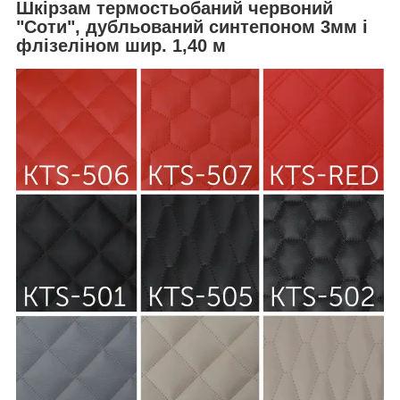
Шкірзам термостьобаний червоний
"Соти", дубльований синтепоном 3мм і
флізеліном шир. 1,40 м