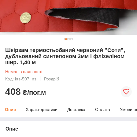
Шкірзам термостьобаний червоний "Соти",
дубльований синтепоном 3мм і флізеліном
шир. 1,40 м
Немає в наявності
Код: kts-507_ns
Роздріб
408
₴/пог.м
Опис
Характеристики
Доставка
Оплата
Умови п
Опис