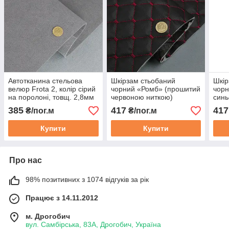
Автотканина стельова
Шкірзам стьобаний
Шкір
велюр Frota 2, колір сірий
чорний «Ромб» (прошитий
чорн
на поролоні, товщ. 2,8мм
червоною ниткою)
синь
шир. 180см, Польща
дубльований синтепоном
дубл
385
417
417
₴/пог.м
₴/пог.м
та флізеліном шир 1,35м
фліз
Купити
Купити
Про нас
98% позитивних з 1074 відгуків за рік
Працює з 14.11.2012
м. Дрогобич
вул. Самбірська, 83А, Дрогобич, Україна