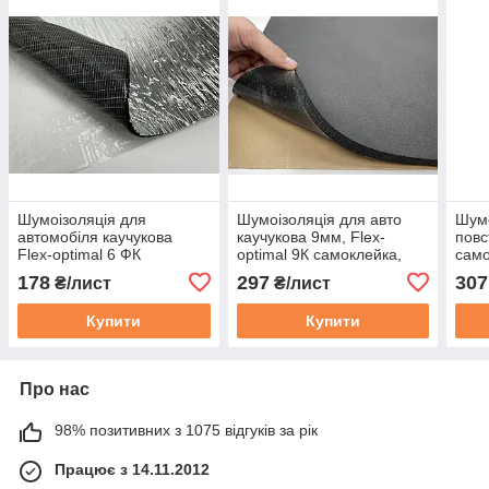
Шумоізоляція для
Шумоізоляція для авто
Шумо
автомобіля каучукова
каучукова 9мм, Flex-
повс
Flex-optimal 6 ФК
optimal 9К самоклейка,
само
фольгована, армована
лист 75х100см. (0,75 м2)
мм, 
178
297
307
₴/лист
₴/лист
самоклейка (лист
50х75см)
Купити
Купити
Про нас
98% позитивних з 1075 відгуків за рік
Працює з 14.11.2012