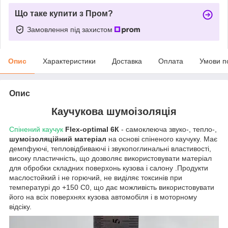
Що таке купити з Пром?
Замовлення під захистом
Опис
Характеристики
Доставка
Оплата
Умови п
Опис
Каучукова шумоізоляція
Спінений каучук
Flex-optimal 6К
- самоклеюча звуко-, тепло-,
шумоізоляційний матеріал
на основі спіненого каучуку. Має
демпфуючі, тепловідбиваючі і звукопоглинальні властивості,
високу пластичність, що дозволяє використовувати матеріал
для обробки складних поверхонь кузова і салону .Продукти
маслостойкий і не горючий,
не виділяє токсинів при
температурі до +150 С0, що дає можливість використовувати
його на всіх поверхнях кузова автомобіля і в моторному
відсіку.