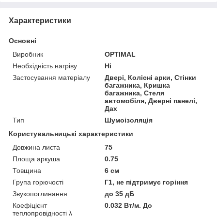
Характеристики
Основні
Виробник
OPTIMAL
Необхідність нагріву
Ні
Застосування матеріалу
Двері, Колісні арки, Стінки
багажника, Кришка
багажника, Стеля
автомобіля, Дверні панелі,
Дах
Тип
Шумоізоляція
Користувальницькі характеристики
Довжина листа
75
Площа аркуша
0.75
Товщина
6 см
Група горючості
Г1, не підтримує горіння
Звукопоглинання
до 35 дБ
Коефіцієнт
0.032 Вт/м. До
теплопровідності λ