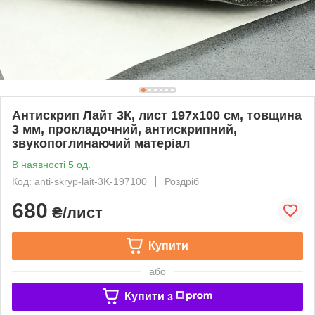
Антискрип Лайт 3К, лист 197х100 см, товщина
3 мм, прокладочний, антискрипний,
звукопоглинаючий матеріал
В наявності 5 од.
Код: anti-skryp-lait-3K-197100
Роздріб
680
₴/лист
Купити
або
Купити з