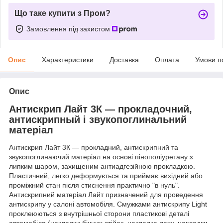
Що таке купити з Пром?
Замовлення під захистом
Опис
Характеристики
Доставка
Оплата
Умови п
Опис
Антискрип Лайт 3К ― прокладочний,
антискрипный і звукопоглинальний
матеріал
Антискрип Лайт 3К ― прокладний, антискрипний та
звукопоглинаючий матеріал на основі пінополіуретану з
липким шаром, захищеним антиадгезійною прокладкою.
Пластичний, легко деформується та приймає вихідний або
проміжний стан після стиснення практично "в нуль".
Антискрипний матеріал Лайт призначений для проведення
антискрипу у салоні автомобіля. Смужками антискрипу Light
проклеюються з внутрішньої сторони пластикові деталі