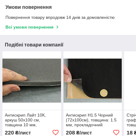
Умови повернення
Повернення товару впродовж 14 днів за домовленістю
Всі умови повернення
Подібні товари компанії
Антискрип Лайт 10К,
Антискрип Н1.5 Чорний
Стрі
аркуш 50х100 см,
(72х100см), товщина: 1.5
граф
товщина 10 мм,
мм, прокладочний
товщ
прокладочний,
матеріал
прок
220
208
18
₴/лист
₴/лист
антискрипний,