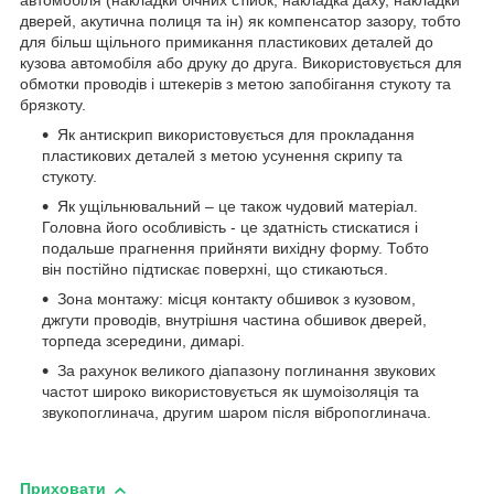
автомобіля (накладки бічних стійок, накладка даху, накладки
дверей, акутична полиця та ін) як компенсатор зазору, тобто
для більш щільного примикання пластикових деталей до
кузова автомобіля або друку до друга. Використовується для
обмотки проводів і штекерів з метою запобігання стукоту та
брязкоту.
Як антискрип використовується для прокладання
пластикових деталей з метою усунення скрипу та
стукоту.
Як ущільнювальний – це також чудовий матеріал.
Головна його особливість - це здатність стискатися і
подальше прагнення прийняти вихідну форму. Тобто
він постійно підтискає поверхні, що стикаються.
Зона монтажу: місця контакту обшивок з кузовом,
джгути проводів, внутрішня частина обшивок дверей,
торпеда зсередини, димарі.
За рахунок великого діапазону поглинання звукових
частот широко використовується як шумоізоляція та
звукопоглинача, другим шаром після вібропоглинача.
Приховати