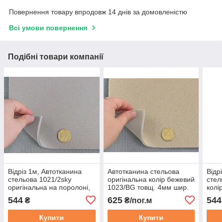
Повернення товару впродовж 14 днів за домовленістю
Всі умови повернення
Подібні товари компанії
Відріз 1м, Автотканина
Автотканина стельова
Відр
стельова 1021/2sky
оригінальна колір бежевий
стел
оригінальна на поролоні,
1023/BG товщ. 4мм шир.
колі
колір світло-сірий теплий,
170см Німеччина
ТРО-
544
625
544
₴
₴/пог.м
товщ. 3мм шир. 155см
шир.
Купити
Купити