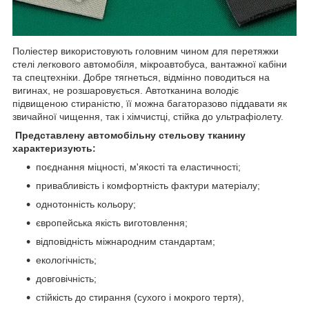
Поліестер використовують головним чином для перетяжки
стелі легкового автомобіля, мікроавтобуса, вантажної кабіни
та спецтехніки. Добре тягнеться, відмінно поводиться на
вигинах, не розшаровується. Автотканина володіє
підвищеною стираністю, її можна багаторазово піддавати як
звичайної чищення, так і хімчистці, стійка до ультрафіолету.
Представлену автомобільну стельову тканину
характеризують:
поєднання міцності, м'якості та еластичності;
привабливість і комфортність фактури матеріалу;
однотонність кольору;
європейська якість виготовлення;
відповідність міжнародним стандартам;
екологічність;
довговічність;
стійкість до стирання (сухого і мокрого тертя),