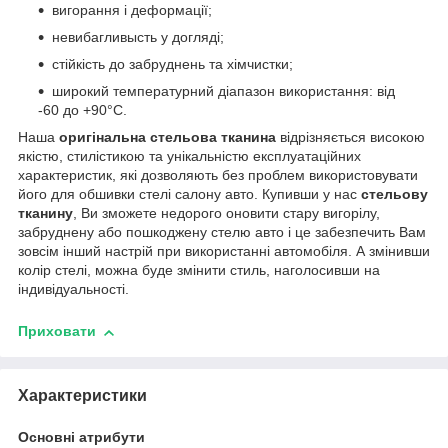
вигорання і деформації;
невибагливысть у догляді;
стійкість до забруднень та хімчистки;
широкий температурний діапазон використання: від
-60 до +90°С.
Наша
оригінальна стельова тканина
відрізняється високою
якістю, стилістикою та унікальністю експлуатаційних
характеристик, які дозволяють без проблем використовувати
його для обшивки стелі салону авто. Купивши у нас
стельову
тканину
, Ви зможете недорого оновити стару вигорілу,
забруднену або пошкоджену стелю авто і це забезпечить Вам
зовсім інший настрій при використанні автомобіля. А змінивши
колір стелі, можна буде змінити стиль, наголосивши на
індивідуальності.
Приховати
Характеристики
Основні атрибути