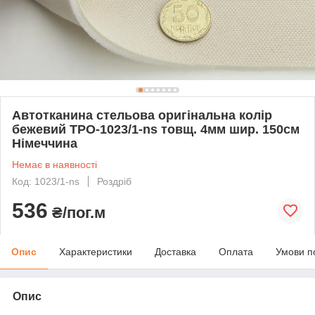
Автотканина стельова оригінальна колір
бежевий ТРО-1023/1-ns товщ. 4мм шир. 150см
Німеччина
Немає в наявності
Код: 1023/1-ns
Роздріб
536
₴/пог.м
Опис
Характеристики
Доставка
Оплата
Умови п
Опис