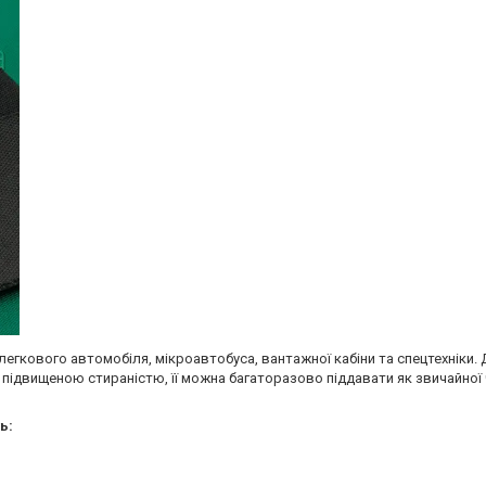
гкового автомобіля, мікроавтобуса, вантажної кабіни та спецтехніки. 
ідвищеною стираністю, її можна багаторазово піддавати як звичайної чищ
ь: