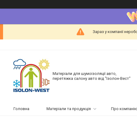
Зараз у компанії нероб
Матеріали для шумоізоляції авто,
перетяжка салону авто від "Ізолон-Вест"
Головна
Матеріали та продукція
Про компані