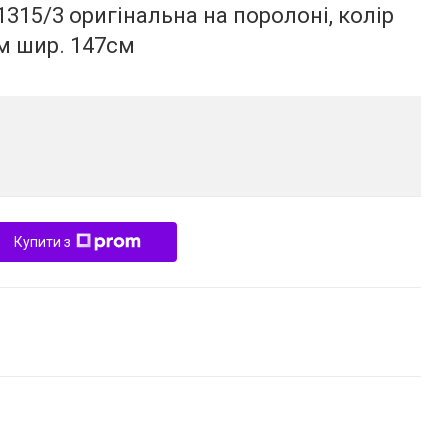
315/3 оригінальна на поролоні, колір
м шир. 147см
Купити з