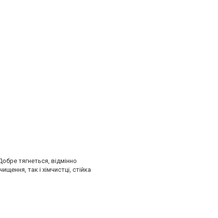
Добре тягнеться, відмінно
ення, так і хімчистці, стійка