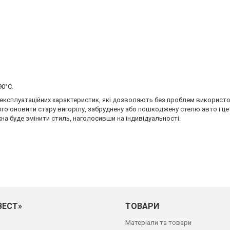
0°С.
ть експлуатаційних характеристик, які дозволяють без проблем використ
ого оновити стару вигорілу, забруднену або пошкоджену стелю авто і це
на буде змінити стиль, наголосивши на індивідуальності.
ВЕСТ»
ТОВАРИ
Матеріали та товари