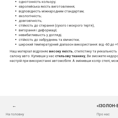
однотонність кольору;
європейська якість виготовлення;
відповідність міжнародним стандартам;
екологічність;
довговічність;
стійкість до стирання (сухого і мокрого тертя),
вигорання і деформації;
невибагливысть у догляді;
стійкість до забруднень та хімчистки;
широкий температурний діапазон використання: від -60 до +9
Наш матеріал відрізняє
високу якість
, стилістику та унікальніс
салону авто. Купивши у нас
стельову тканину
, Ви зможете недор
настрій при використанні автомобіля. А змінивши колір стелі, мож
←
«ІЗОЛОН-
На головну
Про нас