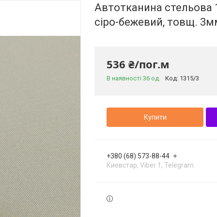
Автотканина стельова 1
сіро-бежевий, товщ. 3м
536 ₴/пог.м
В наявності 36 од.
Код:
1315/3
Купити
+380 (68) 573-88-44
Киевстар, Viber 1, Telegram