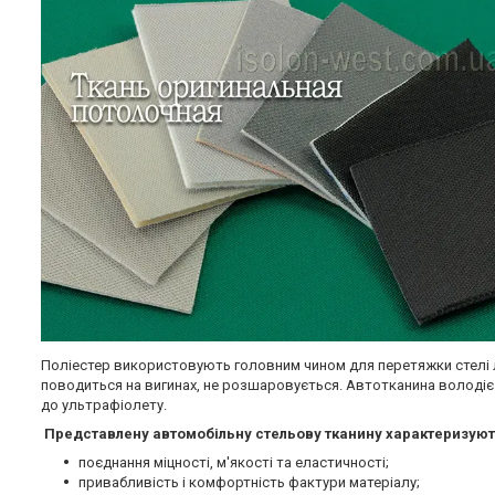
Поліестер використовують головним чином для перетяжки стелі ле
поводиться на вигинах, не розшаровується. Автотканина володіє п
до ультрафіолету.
Представлену автомобільну стельову тканину характеризуют
поєднання міцності, м'якості та еластичності;
привабливість і комфортність фактури матеріалу;