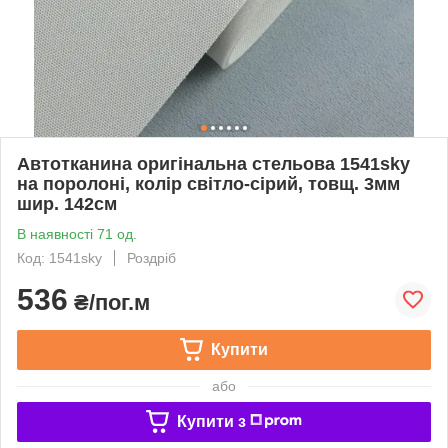
Автотканина оригінальна стельова 1541sky
на поролоні, колір світло-сірий, товщ. 3мм
шир. 142см
В наявності 71 од.
Код: 1541sky
Роздріб
536
₴/пог.м
Купити
або
Купити з