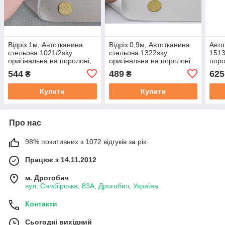
Відріз 1м, Автотканина
Відріз 0,9м, Автотканина
Авто
стельова 1021/2sky
стельова 1322sky
1513
оригінальна на поролоні,
оригінальна на поролоні
поро
колір світло-сірий теплий,
та повсті, колір світло-
товщ
544
489
625
₴
₴
товщ. 3мм шир. 155см
сірий, товщ. 2мм, шир.
150см
Купити
Купити
Про нас
98% позитивних з 1072 відгуків за рік
Працює з 14.11.2012
м. Дрогобич
вул. Самбірська, 83А, Дрогобич, Україна
Контакти
Сьогодні вихідний