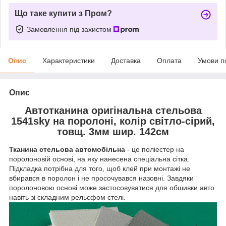
Що таке купити з Пром?
Замовлення під захистом
Опис
Характеристики
Доставка
Оплата
Умови п
Опис
Автотканина оригінальна стельова
1541sky на поролоні, колір світло-сірий,
товщ. 3мм шир. 142см
Тканина стельова автомобільна
- це поліестер на
поролоновій основі, на яку нанесена спеціальна сітка.
Підкладка потрібна для того, щоб клей при монтажі не
вбирався в поролон і не просочувався назовні. Завдяки
поролоновою основі може застосовуватися для обшивки авто
навіть зі складним рельєфом стелі.