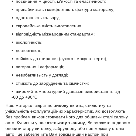
поєднання міцності, м'якості та еластичності;
привабливість і комфортність фактури матеріалу;
однотонність кольору;
європейська якість виготовлення;
відповідність міжнародним стандартам;
екологічність;
довговічність;
стійкість до стирання (сухого і мокрого тертя),
вигорання і деформації;
невибагливысть у догляді;
стійкість до забруднень та хімчистки;
широкий температурний діапазон використання: від
-60 до +90°С.
Наш матеріал відрізняє
високу якість
, стилістику та
унікальність експлуатаційних характеристик, які дозволяють
без проблем використовувати його для обшивки стелі салону
авто. Купивши у нас
стельову тканину
, Ви зможете недорого
оновити стару вигорілу, забруднену або пошкоджену стелю
авто і це забезпечить Вам зовсім інший настрій при