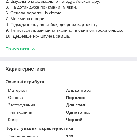
2. Візуально максимально нагадує Алькантару.
3. На дотик дуже приємний, м'який.
6. Основа поролон із сіткою
7. Має менше ворс.
8. Підходить як для стійок, дверних карток і т.д.
9. Тягнеться як звичайна тканина, в один бік трохи більше.
10. Дешевше ніж штучна замша.
Приховати
Характеристики
Основні атрибути
Матеріал
Алькантара
Основа
Поролон
Застосування
Для стелі
Тип тканини
Однотонна
Колір
Чорний
Користувацькі характеристики
Довжина листа
148