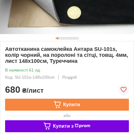
Автотканина самоклейка Антара SU-101s,
колір чорний, на поролоні та сітці, товщ. 4мм,
лист 148х100см, Туреччина
В наявності 61 од.
Код: SU-101s-148x100cm
Роздріб
680
₴/лист
Купити
або
Купити з