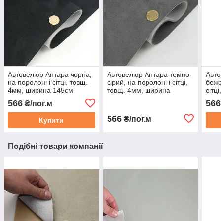
Автовелюр Антара чорна,
Автовелюр Антара темно-
Авто
на поролоні і сітці, товщ.
сірий, на поролоні і сітці,
беже
4мм, ширина 145см,
товщ. 4мм, ширина
сітц
Туреччина
145см, Туреччина
150с
566
566
₴/пог.м
566
₴/пог.м
Купити
Подібні товари компанії