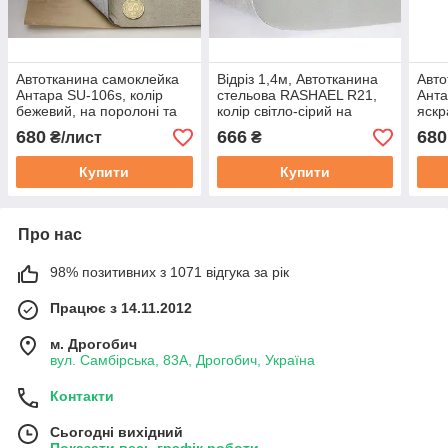
Автотканина самоклейка
Відріз 1,4м, Автотканина
Авто
Антара SU-106s, колір
стельова RASHAEL R21,
Анта
бежевий, на поролоні та
колір світло-сірий на
яскр
сітці, товщ. 4мм, лист
поролоні та повсті, товщ.
поро
680
666
680
₴/лист
₴
148х100см, Туреччина
2мм, шир. 168см,
4мм,
Туреччина
Туре
Купити
Купити
Про нас
98% позитивних з 1071 відгука за рік
Працює з 14.11.2012
м. Дрогобич
вул. Самбірська, 83А, Дрогобич, Україна
Контакти
Сьогодні вихідний