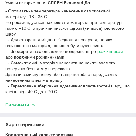
Умови використання
СПЛЕН Економ
4 До
:
- Оптимальна температура нанесення самоклеючої
матеріалу +18 - 35 С.
Не рекомендується наклеювати матеріал при температурі
нижче +10 С, з причини низької адгезії (липкості) клейового
шару.
- Для створення міцного з'єднання поверхня, на яку
наклеюється матеріал, повинна бути суха і чиста.
- Знежирити наклеиваемого поверхню нітро-
розчинником
,
або подібними розчинниками.
- Самоклеючий матеріал наносити на наклеиваемого
поверхню без нятягу і перекосів.
Зривати захисну плівку або папір потрібно перед самим
нанесенням клею матеріалу.
- Гарантоване зберігання адгезивних властивостей шару, що
клеїть від - 40 С до + 70 С.
Приховати
Характеристики
Користувацькі характеристики