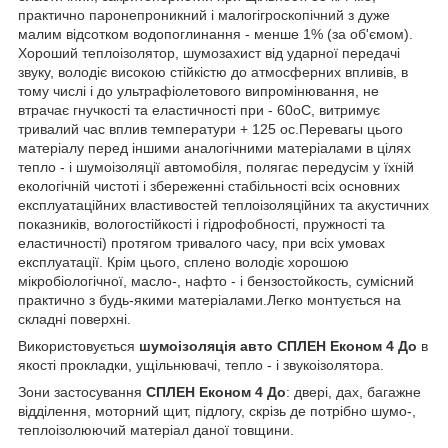
практично паронепроникний і малогігроскопічний
з дуже
малим відсотком водопоглинання - менше 1% (за об'ємом).
Хороший теплоізолятор, шумозахист від ударної передачі
звуку, володіє високою стійкістю до атмосферних впливів, в
тому числі і до ультрафіолетового випромінювання, не
втрачає гнучкості та еластичності при - 60оС, витримує
тривалий час вплив температури + 125 ос.Перевагы цього
матеріалу перед іншими аналогічними матеріалами в цілях
тепло - і шумоізоляції автомобіля, полягає передусім у їхній
екологічній чистоті і збереженні стабільності всіх основних
експлуатаційних властивостей теплоізоляційних та акустичних
показників, вологостійкості і гідрофобності, пружності та
еластичності) протягом тривалого часу, при всіх умовах
експлуатації.
Крім цього, сплено володіє хорошою
мікробіологічної, масло-, нафто - і бензостойкость, сумісний
практично з будь-якими матеріалами.Легко монтується на
складні поверхні.
Використовується
шумоізоляція авто
СПЛЕН Економ
4 До
в
якості прокладки, ущільнювачі, тепло - і звукоізолятора.
Зони застосування
СПЛЕН Економ
4 До
: двері, дах, багажне
відділення, моторний щит, підлогу, скрізь де потрібно шумо-,
теплоізолюючий матеріал даної товщини.