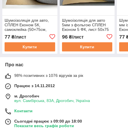
Шумоізоляція для авто,
Шумоізоляція для авто
Шумо
СПЛЕН Економ 5К,
5мм з фольгою СПЛЕН
мм 
самоклейка (50×75см,
Економ 5 ФК, лист 50х75
Екон
5мм)
см
см
77
96
77
₴/лист
₴/лист
₴
Купити
Купити
Про нас
98% позитивних з 1076 відгуків за рік
Працює з 14.11.2012
м. Дрогобич
вул. Самбірська, 83А, Дрогобич, Україна
Контакти
Сьогодні працює з 09:00 до 18:00
Показати весь графік роботи