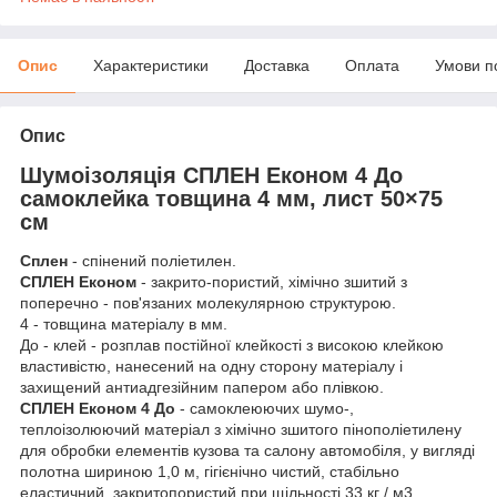
Опис
Характеристики
Доставка
Оплата
Умови п
Опис
Шумоізоляція СПЛЕН Економ 4 До
самоклейка товщина 4 мм, лист 50×75
см
Сплен
- спінений поліетилен.
СПЛЕН Економ
- закрито-пористий, хімічно зшитий з
поперечно - пов'язаних молекулярною структурою.
4 - товщина матеріалу в мм.
До - клей - розплав постійної клейкості з високою клейкою
властивістю, нанесений на одну сторону матеріалу і
захищений антиадгезійним папером або плівкою.
СПЛЕН Економ 4 До
- самоклеюючих шумо-,
теплоізолюючий матеріал з хімічно зшитого пінополіетилену
для обробки елементів кузова та салону автомобіля, у вигляді
полотна шириною 1,0 м, гігієнічно чистий, стабільно
еластичний, закритопористий при щільності 33 кг / м3,