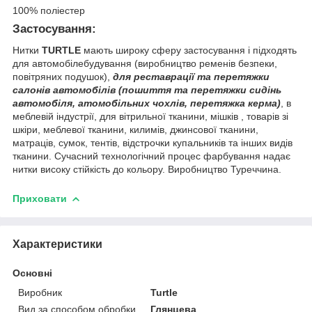
100% поліестер
Застосування:
Нитки
TURTLE
мають широку сферу застосування і підходять
для автомобілебудування (виробництво ременів безпеки,
повітряних подушок),
для реставрації та перетяжки
салонів автомобілів (пошиття та перетяжки сидінь
автомобіля, атомобільних чохлів, перетяжка керма)
, в
меблевій індустрії, для вітрильної тканини, мішків , товарів зі
шкіри, меблевої тканини, килимів, джинсової тканини,
матраців, сумок, тентів, відстрочки купальників та інших видів
тканини. Сучасний технологічний процес фарбування надає
нитки високу стійкість до кольору. Виробництво Туреччина.
Приховати
Характеристики
Основні
Виробник
Turtle
Вид за способом обробки
Глянцева