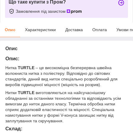
Що таке купити з Пром?
Замовлення під захистом
Опис
Характеристики
Доставка
Оплата
Умови п
Опис
Опис:
Нитка
TURTLE
– це високоміцна безперервна швейна
волокниста нитка з поліестеру. Відповідно до світових
стандартів, даний вид ниток спеціально розроблений для
виробів підвищеної міцності (міцність на розрив).
Нитки
TURTLE
виготовляються на найсучаснішому
обладнанні за останніми технологіями та відповідають усім
вимогам до ниток даного класу. Термічна обробка нитки
сприяє додатковій еластичності та міцності. Спеціальна
намотування нитки у формі V-конуса захищає нитку від
заплутування та скручування.
Склад: