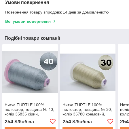
Умови повернення
Повернення товару впродовж 14 днів за домовленістю
Всі умови повернення
Подібні товари компанії
Нитка TURTLE 100%
Нитка TURTLE 100%
Нит
поліестер, товщина № 40,
поліестер, товщина № 30,
полі
колір 35835 сірий,
колір 35780 кремовий,
колі
довжина 3000м,
довжина 2500м,
довж
254
254
254
₴/бобіна
₴/бобіна
Туреччина
Туреччина
Туре