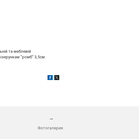
ній та меблевій
ізерункам "ромб" 3,5см.
→
Фотогалерея