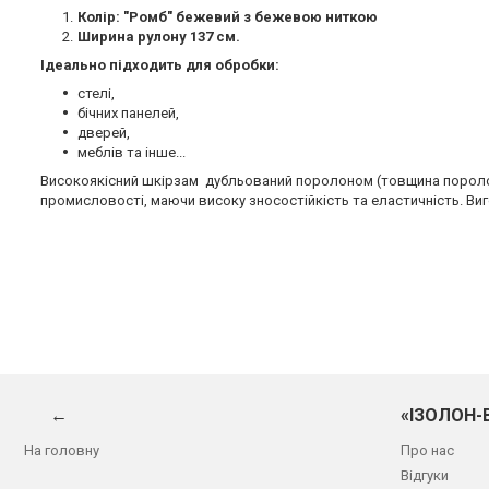
Колір: "Ромб" бежевий з бежевою ниткою
Ширина рулону 137 см.
Ідеально підходить для обробки:
стелі,
бічних панелей,
дверей,
меблів та інше...
Високоякісний шкірзам дубльований поролоном (товщина поролон
промисловості, маючи високу зносостійкість та еластичність. Ви
←
«ІЗОЛОН-
На головну
Про нас
Відгуки