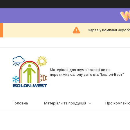
Зараз у компанії нероб
Матеріали для шумоізоляції авто,
перетяжка салону авто від "Ізолон-Вест"
Головна
Матеріали та продукція
Про компані