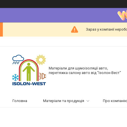
Зараз у компанії нероб
Матеріали для шумоізоляції авто,
перетяжка салону авто від "Ізолон-Вест"
Головна
Матеріали та продукція
Про компані