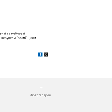
ній та меблевій
ізерункам "ромб" 3,5см.
→
Фотогалерея