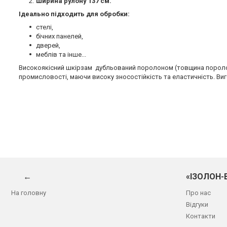
Ширина рулону 137 см.
Ідеально підходить для обробки:
стелі,
бічних панелей,
дверей,
меблів та інше...
Високоякісний шкірзам дубльований поролоном (товщина поролон
промисловості, маючи високу зносостійкість та еластичність. Ви
←
«ІЗОЛОН-
На головну
Про нас
Відгуки
Контакти