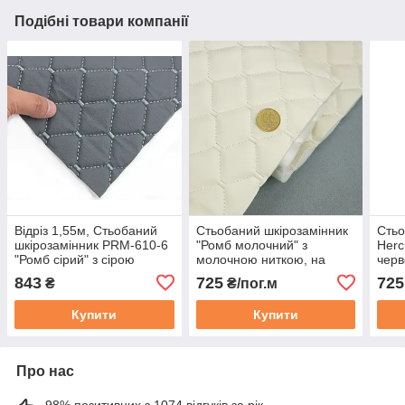
Подібні товари компанії
Відріз 1,55м, Стьобаний
Стьобаний шкірозамінник
Стьо
шкірозамінник PRM-610-6
"Ромб молочний" з
Herc
"Ромб сірий" з сірою
молочною ниткою, на
черв
ниткою, на поролоні 5мм,
поролоні 7мм, флізеліні,
поро
843
725
725
₴
₴/пог.м
флізеліні, шир.1,37м
шир.1,35м Туреччина
шир.
Туреччина
Купити
Купити
Про нас
98% позитивних з 1074 відгуків за рік