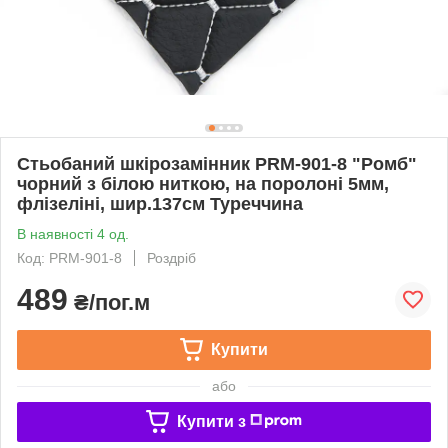
Стьобаний шкірозамінник PRM-901-8 "Ромб"
чорний з білою ниткою, на поролоні 5мм,
флізеліні, шир.137см Туреччина
В наявності 4 од.
Код: PRM-901-8
Роздріб
489
₴/пог.м
Купити
або
Купити з