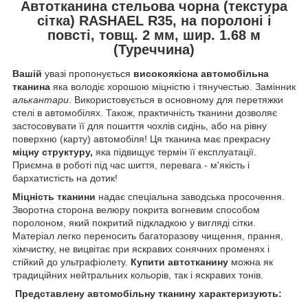
Автотканина стельова чорна (текстура
сітка) RASHAEL R35, на поролоні і
повсті, товщ. 2 мм, шир. 1.68 м
(Туреччина)
Вашій
увазі пропонується
високоякісна автомобільна
тканина
яка володіє хорошою міцністю і тянучестью. Замінник
алькантари
. Використовується в основному для перетяжки
стелі в автомобілях. Також, практичність тканини дозволяє
застосовувати її для пошиття чохлів сидінь, або на рівну
поверхню (карту) автомобіля! Ця тканина має прекрасну
міцну структуру,
яка підвищує термін її експлуатації.
Приємна в роботі під час шиття, перевага - м'якість і
бархатистість на дотик!
Міцність тканини
надає спеціальна заводська просочення.
Зворотна сторона велюру покрита вогневим способом
поролоном, який покритий підкладкою у вигляді сітки.
Матеріал легко переносить багаторазову чищення, прання,
хімчистку, не вицвітає при яскравих сонячних променях і
стійкий до ультрафіолету.
Купити автотканину
можна як
традиційних нейтральних кольорів, так і яскравих тонів.
Представлену автомобільну тканину характеризують: