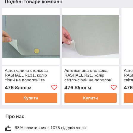
Подібні товари компанії
Автотканина стельова
Автотканина стельова
Авто
RASHAEL R131, колір
RASHAEL R21, колір
RASH
сірий на поролоні та
світло-сірий на поролоні
світ
повсті, товщ.3мм шир.
та повсті, товщ. 2мм, шир.
поро
476
476
476
₴/пог.м
₴/пог.м
167см, Туреччина
168см, Туреччина
2мм,
Туре
Купити
Купити
Про нас
98% позитивних з 1075 відгуків за рік