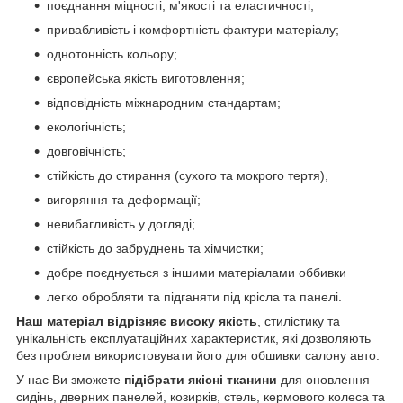
поєднання міцності, м'якості та еластичності;
привабливість і комфортність фактури матеріалу;
однотонність кольору;
європейська якість виготовлення;
відповідність міжнародним стандартам;
екологічність;
довговічність;
стійкість до стирання (сухого та мокрого тертя),
вигоряння та деформації;
невибагливість у догляді;
стійкість до забруднень та хімчистки;
добре поєднується з іншими матеріалами оббивки
легко обробляти та підганяти під крісла та панелі.
Наш матеріал відрізняє високу якість
, стилістику та
унікальність експлуатаційних характеристик, які дозволяють
без проблем використовувати його для обшивки салону авто.
У нас Ви зможете
підібрати якісні тканини
для оновлення
сидінь, дверних панелей, козирків, стель, кермового колеса та