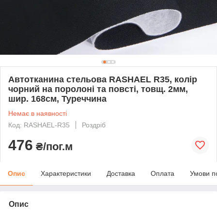
Автотканина стельова RASHAEL R35, колір
чорний на поролоні та повсті, товщ. 2мм,
шир. 168см, Туреччина
Немає в наявності
Код: RASHAEL-R35
Роздріб
476
₴/пог.м
Опис
Характеристики
Доставка
Оплата
Умови п
Опис