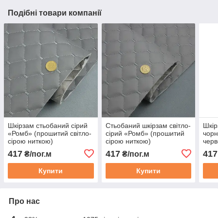
Подібні товари компанії
Шкірзам стьобаний сірий
Стьобаний шкірзам світло-
Шкір
«Ромб» (прошитий світло-
сірий «Ромб» (прошитий
чорн
сірою ниткою)
сірою ниткою)
черв
дубльований синтепоном і
дубльований синтепоном і
дубл
417
417
417
₴/пог.м
₴/пог.м
флізеліном шир 1,35 м
флізеліном, шир. 1,35 м
та ф
Купити
Купити
Про нас