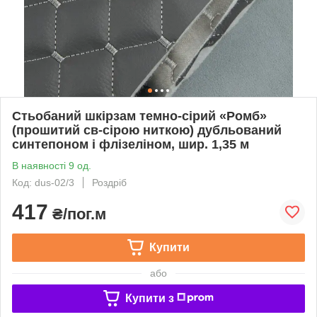
Стьобаний шкірзам темно-сірий «Ромб»
(прошитий св-сірою ниткою) дубльований
синтепоном і флізеліном, шир. 1,35 м
В наявності 9 од.
Код: dus-02/3
Роздріб
417
₴/пог.м
Купити
або
Купити з