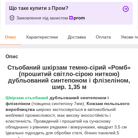
Що таке купити з Пром?
Замовлення під захистом
Опис
Характеристики
Доставка
Оплата
Умови п
Опис
Стьобаний шкірзам темно-сірий «Ромб»
(прошитий світло-сірою ниткою)
дубльований синтепоном і флізеліном,
шир. 1,35 м
Шкірзам стьобаний
дубльований синтепоном і
флізеліном
(товщина синтепону 7мм),
Кожзам польського
виробництва
широко застосовується в автомобільній
меблевої промисловості, має високу зносостійкість і
еластичність. Проведений і прошитий на сучасному
обладнанні з рівними рядками і візерунками, квадрат 3,5 см
Ідеально підходить для обробки стелі, бічних панелей,5