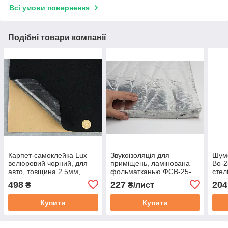
Всі умови повернення
Подібні товари компанії
Карпет-самоклейка Lux
Звукоізоляція для
Шумо
велюровий чорний, для
приміщень, ламінована
Во-2
авто, товщина 2.5мм,
фольматканью ФСВ-25-
стелі
щільність 240г/м2, лист
50х100, (50х100см)
товщ
498
227
204
₴
₴/лист
178х100см
товщина 25мм.
Купити
Купити