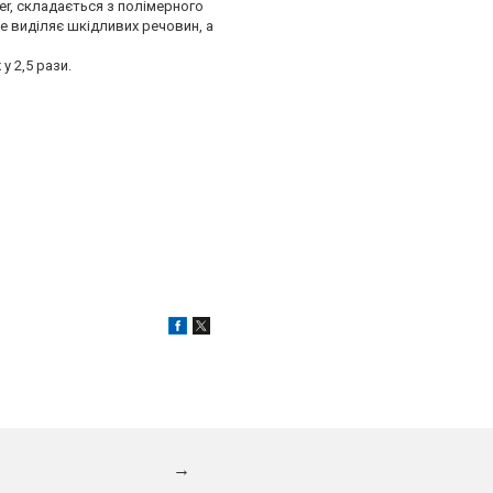
er, складається з полімерного
не виділяє шкідливих речовин, а
у 2,5 рази.
→