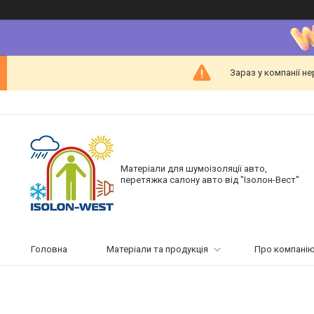
Зараз у компанії н
Матеріали для шумоізоляції авто,
перетяжка салону авто від "Ізолон-Вест"
Головна
Матеріали та продукція
Про компані