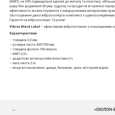
(КМП), на 34% підвищилася адгезія до металу та пластику, збільши
шару без додавання бітуму, гудрону та продуктів вторинної переро
ефективність можна порівняти з найдорожчими матеріалами прем
Застосування даної віброізоляції в комплексі з шумоізоляційними 
Гарантія на віброізоляцію 15 років!
Vibrex Black Label
– ефективний вібропоглинач з покращеними х
Характеристики:
– товщина 3,0 мм;
– розміри листа 500*700 мм;
– товщина фольги 100 мікрон;
– КМП 0,51;
– додаткові антикорозійні властивості;
– вага листа 2 кг.
– місця встановлення: днище, багажник, арки, моторний відсік.
←
«ІЗОЛОН-