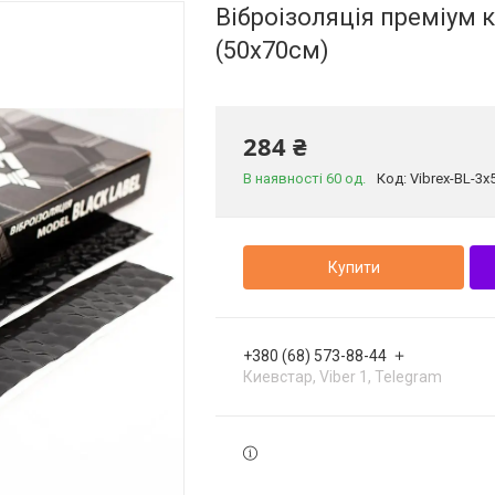
Віброізоляція преміум к
(50х70см)
284 ₴
В наявності 60 од.
Код:
Vibrex-BL-3x
Купити
+380 (68) 573-88-44
Киевстар, Viber 1, Telegram