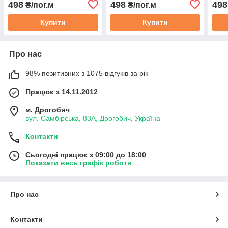
498
498
498
₴/пог.м
₴/пог.м
Туреччина
3мм шир. 165см,
3мм 
Туреччина
Туре
Купити
Купити
Про нас
98% позитивних з 1075 відгуків за рік
Працює з 14.11.2012
м. Дрогобич
вул. Самбірська, 83А, Дрогобич, Україна
Контакти
Сьогодні працює з 09:00 до 18:00
Показати весь графік роботи
Про нас
Контакти