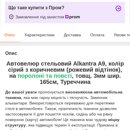
Що таке купити з Пром?
Замовлення під захистом
Опис
Характеристики
Доставка
Оплата
Умови п
Опис
Автовелюр стельовий Alkantra A9, колір
сірий з коричневим (рожевий відтінок),
на
поролоні та повсті
, товщ. 3мм шир.
165см, Туреччина
До вашої уваги
пропонується
високоякісна автомобільна
тканина
, яка має гарну міцність і тягнучість. Замінник
алькантари. Використовується переважно для перетяжки
стелі в автомобілях. Також, практичність тканини дозволяє
застосовувати її для пошиття чохлів, сидінь або на рівну
поверхню (карту) автомобіля! Ця тканина має чудову
міцну
структуру
, яка підвищує термін її експлуатації. Приємна в