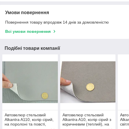
Умови повернення
Повернення товару впродовж 14 днів за домовленістю
Всі умови повернення
Подібні товари компанії
Автовелюр стельовий
Автовелюр стельовий
Авто
Alkantra A110, колір сірий,
Alkantra A10, колір сірий з
Alka
на поролоні та повсті,
коричневим (теплий), на
світ
товщ. 3мм шир. 165см,
поролоні та повсті, товщ.
поро