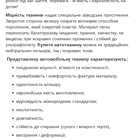
роботі під час шиття, перевага - м'якість і бархатистість на
дотик!
Міцність тканини
надає спеціальне заводське просочення.
Зворотня сторона велюру покрита вогневим способом
поролоном, який покритий повстю. Матеріал легко
переносить багаторазову чищення, прання, хімчистку, не
вицвітає при яскравих сонячних променях і стійкий до
ультрафіолету.
Купити автотканину
можна як традиційних
нейтральних кольорів, так і яскравих тонів.
Представлену автомобільну тканину характеризують:
поєднання міцності, м'якості та еластичності;
привабливість і комфортність фактури матеріалу;
однотонність кольору;
європейська якість виготовлення;
відповідність міжнародним стандартам;
екологічність;
довговічність;
стійкість до стирання (сухого і мокрого тертя),
вигорання і деформації;