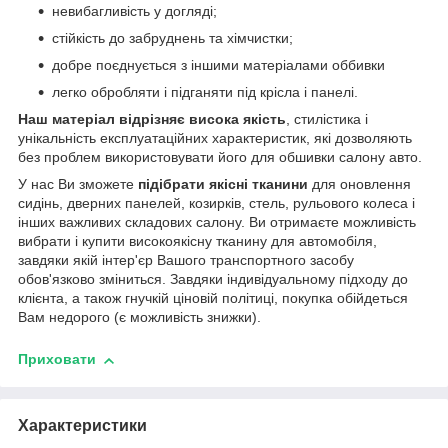
невибагливість у догляді;
стійкість до забруднень та хімчистки;
добре поєднується з іншими матеріалами оббивки
легко обробляти і підганяти під крісла і панелі.
Наш матеріал відрізняє висока якість
, стилістика і
унікальність експлуатаційних характеристик, які дозволяють
без проблем використовувати його для обшивки салону авто.
У нас Ви зможете
підібрати якісні тканини
для оновлення
сидінь, дверних панелей, козирків, стель, рульового колеса і
інших важливих складових салону. Ви отримаєте можливість
вибрати і купити високоякісну тканину для автомобіля,
завдяки якій інтер'єр Вашого транспортного засобу
обов'язково зміниться. Завдяки індивідуальному підходу до
клієнта, а також гнучкій ціновій політиці, покупка обійдеться
Вам недорого (є можливість знижки).
Приховати
Характеристики