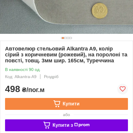
Автовелюр стельовий Alkantra A9, колір
сірий з коричневим (рожевий), на поролоні та
повсті, товщ. 3мм шир. 165см, Туреччина
В наявності 90 од.
Код: Alkantra-A9
Роздріб
498
₴/пог.м
Купити
або
Купити з