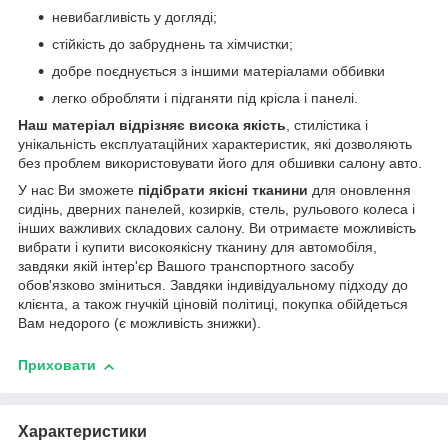
невибагливість у догляді;
стійкість до забруднень та хімчистки;
добре поєднується з іншими матеріалами оббивки
легко обробляти і підганяти під крісла і панелі.
Наш матеріал відрізняє висока якість
, стилістика і
унікальність експлуатаційних характеристик, які дозволяють
без проблем використовувати його для обшивки салону авто.
У нас Ви зможете
підібрати якісні тканини
для оновлення
сидінь, дверних панелей, козирків, стель, рульового колеса і
інших важливих складових салону. Ви отримаєте можливість
вибрати і купити високоякісну тканину для автомобіля,
завдяки якій інтер'єр Вашого транспортного засобу
обов'язково зміниться. Завдяки індивідуальному підходу до
клієнта, а також гнучкій ціновій політиці, покупка обійдеться
Вам недорого (є можливість знижки).
Приховати
Характеристики