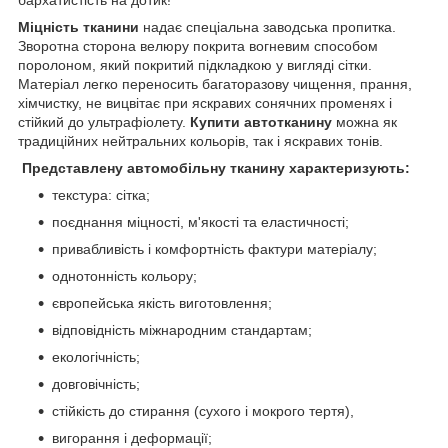
бархатистість на дотик!
Міцність тканини
надає спеціальна заводська пропитка.
Зворотна сторона велюру покрита вогневим способом
поролоном, який покритий підкладкою у вигляді сітки.
Матеріал легко переносить багаторазову чищення, прання,
хімчистку, не вицвітає при яскравих сонячних променях і
стійкий до ультрафіолету.
Купити автотканину
можна як
традиційних нейтральних кольорів, так і яскравих тонів.
Представлену автомобільну тканину характеризують:
текстура: сітка;
поєднання міцності, м'якості та еластичності;
привабливість і комфортність фактури матеріалу;
однотонність кольору;
європейська якість виготовлення;
відповідність міжнародним стандартам;
екологічність;
довговічність;
стійкість до стирання (сухого і мокрого тертя),
вигорання і деформації;