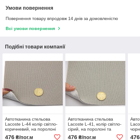
Умови повернення
Повернення товару впродовж 14 днів за домовленістю
Всі умови повернення
Подібні товари компанії
Автотканина стельова
Автотканина стельова
Авто
Lacoste L-44 колір світло-
Lacoste L-41, колір світло-
Laco
коричневий, на поролоні
сірий, на поролоні та
чорн
та повсті, товщ. 3мм, шир.
повсті, товщ. 3мм, шир.
повс
476
476
476
₴/пог.м
₴/пог.м
165см, Туреччина
165см, Туреччина
165с