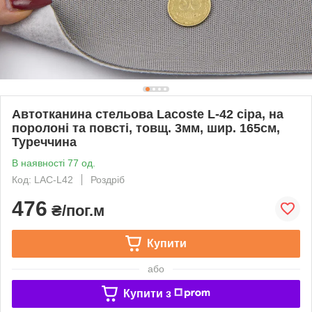
Автотканина стельова Lacoste L-42 сіра, на
поролоні та повсті, товщ. 3мм, шир. 165см,
Туреччина
В наявності 77 од.
Код: LAC-L42
Роздріб
476
₴/пог.м
Купити
або
Купити з