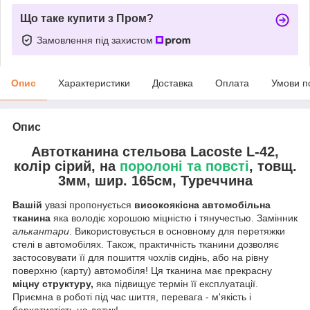
Що таке купити з Пром?
Замовлення під захистом
Опис
Характеристики
Доставка
Оплата
Умови п
Опис
Автотканина стельова Lacoste L-42,
колір сірий, на
поролоні та повсті
, товщ.
3мм, шир. 165см, Туреччина
Вашій
увазі пропонується
високоякісна автомобільна
тканина
яка володіє хорошою міцністю і тянучестью. Замінник
алькантари
. Використовується в основному для перетяжки
стелі в автомобілях. Також, практичність тканини дозволяє
застосовувати її для пошиття чохлів сидінь, або на рівну
поверхню (карту) автомобіля! Ця тканина має прекрасну
міцну структуру,
яка підвищує термін її експлуатації.
Приємна в роботі під час шиття, перевага - м'якість і