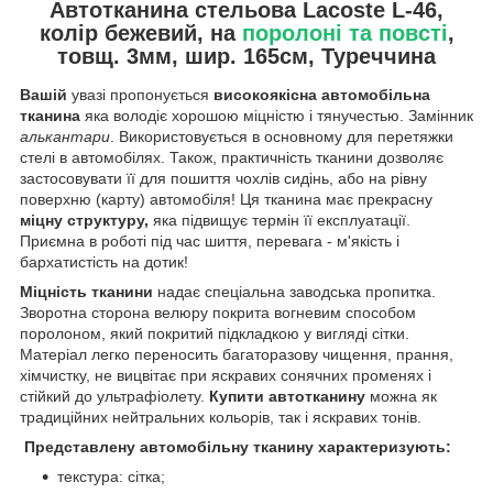
Автотканина стельова Lacoste L-46,
колір бежевий, на
поролоні та повсті
,
товщ. 3мм, шир. 165см, Туреччина
Вашій
увазі пропонується
високоякісна автомобільна
тканина
яка володіє хорошою міцністю і тянучестью. Замінник
алькантари
. Використовується в основному для перетяжки
стелі в автомобілях. Також, практичність тканини дозволяє
застосовувати її для пошиття чохлів сидінь, або на рівну
поверхню (карту) автомобіля! Ця тканина має прекрасну
міцну структуру,
яка підвищує термін її експлуатації.
Приємна в роботі під час шиття, перевага - м'якість і
бархатистість на дотик!
Міцність тканини
надає спеціальна заводська пропитка.
Зворотна сторона велюру покрита вогневим способом
поролоном, який покритий підкладкою у вигляді сітки.
Матеріал легко переносить багаторазову чищення, прання,
хімчистку, не вицвітає при яскравих сонячних променях і
стійкий до ультрафіолету.
Купити автотканину
можна як
традиційних нейтральних кольорів, так і яскравих тонів.
Представлену автомобільну тканину характеризують:
текстура: сітка;