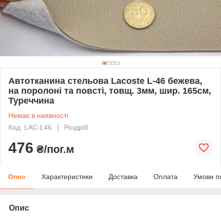
Автотканина стельова Lacoste L-46 бежева,
на поролоні та повсті, товщ. 3мм, шир. 165см,
Туреччина
Немає в наявності
Код: LAC-L46
Роздріб
476
₴/пог.м
Опис
Характеристики
Доставка
Оплата
Умови п
Опис