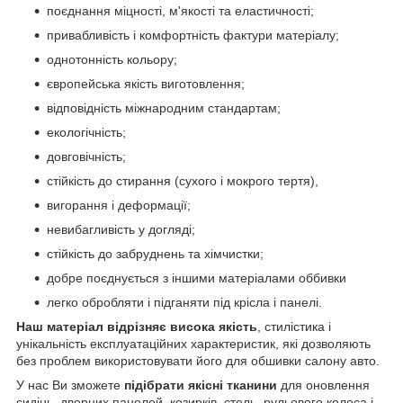
поєднання міцності, м'якості та еластичності;
привабливість і комфортність фактури матеріалу;
однотонність кольору;
європейська якість виготовлення;
відповідність міжнародним стандартам;
екологічність;
довговічність;
стійкість до стирання (сухого і мокрого тертя),
вигорання і деформації;
невибагливість у догляді;
стійкість до забруднень та хімчистки;
добре поєднується з іншими матеріалами оббивки
легко обробляти і підганяти під крісла і панелі.
Наш матеріал відрізняє висока якість
, стилістика і
унікальність експлуатаційних характеристик, які дозволяють
без проблем використовувати його для обшивки салону авто.
У нас Ви зможете
підібрати якісні тканини
для оновлення
сидінь, дверних панелей, козирків, стель, рульового колеса і