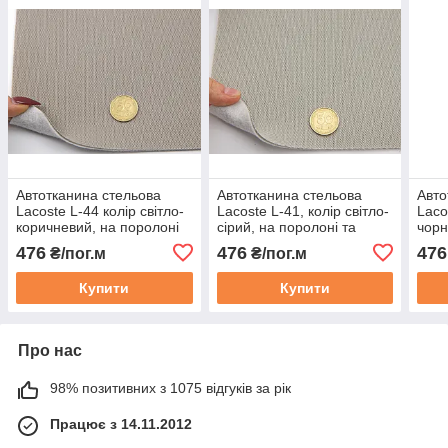
Автотканина стельова
Автотканина стельова
Авто
Lacoste L-44 колір світло-
Lacoste L-41, колір світло-
Laco
коричневий, на поролоні
сірий, на поролоні та
чорн
та повсті, товщ. 3мм, шир.
повсті, товщ. 3мм, шир.
повс
476
476
476
₴/пог.м
₴/пог.м
165см, Туреччина
165см, Туреччина
165с
Купити
Купити
Про нас
98% позитивних з 1075 відгуків за рік
Працює з 14.11.2012