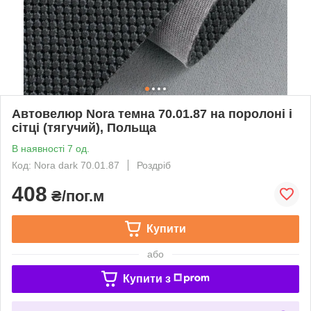
Автовелюр Nora темна 70.01.87 на поролоні і
сітці (тягучий), Польща
В наявності 7 од.
Код: Nora dark 70.01.87
Роздріб
408
₴/пог.м
Купити
або
Купити з