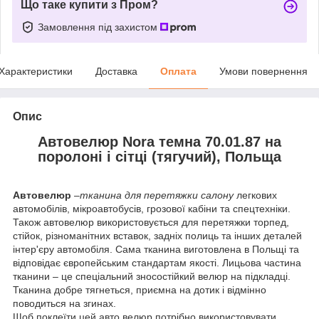
Що таке купити з Пром?
Замовлення під захистом
Характеристики
Доставка
Оплата
Умови повернення
Опис
Автовелюр Nora темна 70.01.87 на
поролоні і сітці (тягучий), Польща
Автовелюр
–
тканина для перетяжки салону
легкових
автомобілів, мікроавтобусів, грозової кабіни та спецтехніки.
Також автовелюр використовується для перетяжки торпед,
стійок, різноманітних вставок, задніх полиць та інших деталей
інтер'єру автомобіля. Сама тканина виготовлена в Польщі та
відповідає європейським стандартам якості. Лицьова частина
тканини – це спеціальний зносостійкий велюр на підкладці.
Тканина добре тягнеться, приємна на дотик і відмінно
поводиться на згинах.
Щоб поклеїти цей авто велюр потрібно використовувати