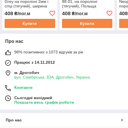
Grey на поролоні 2мм і
88.01, на поролоні
Neop
сітці (тягучий), ширина
(тягучий), Польща
порол
180см, Польща
Пол
408
408
408
₴/пог.м
₴/пог.м
Купити
Купити
Про нас
98% позитивних з 1073 відгуків за рік
Працює з 14.11.2012
м. Дрогобич
вул. Самбірська, 83А, Дрогобич, Україна
Контакти
Сьогодні вихідний
Показати весь графік роботи
Про нас