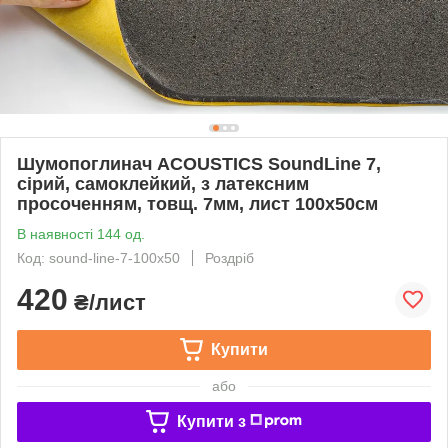
Шумопоглинач ACOUSTICS SoundLine 7,
сірий, самоклейкий, з латексним
просоченням, товщ. 7мм, лист 100x50см
В наявності 144 од.
Код: sound-line-7-100x50
Роздріб
420
₴/лист
Купити
або
Купити з