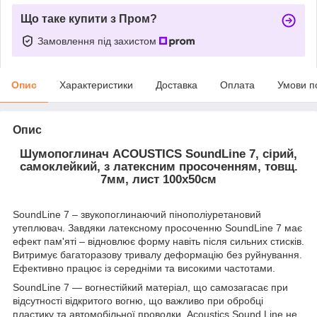
Що таке купити з Пром?
Замовлення під захистом
Опис
Характеристики
Доставка
Оплата
Умови п
Опис
Шумопоглинач ACOUSTICS SoundLine 7, сірий,
самоклейкий, з латексним просоченням, товщ.
7мм, лист 100x50см
SoundLine 7 – звукопоглинаючий пінополіуретановий
утеплювач. Завдяки латексному просоченню SoundLine 7 має
ефект пам'яті – відновлює форму навіть після сильних стисків.
Витримує багаторазову тривалу деформацію без руйнування.
Ефективно працює із середніми та високими частотами.
SoundLine 7 — вогнестійкий матеріал, що самозагасає при
відсутності відкритого вогню, що важливо при обробці
пластику та автомобільної проводки. Acoustics Sound Line не