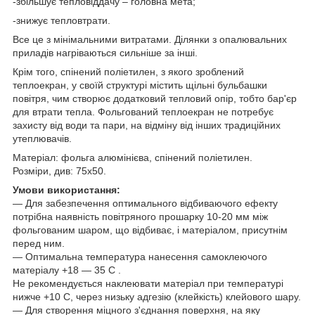
-збільшує тепловіддачу – головна мета;
-знижує тепловтрати.
Все це з мінімальними витратами. Ділянки з опалювальних
приладів нагріваються сильніше за інші.
Крім того, спінений поліетилен, з якого зроблений
теплоекран, у своїй структурі містить щільні бульбашки
повітря, чим створює додатковий тепловий опір, тобто бар'єр
для втрати тепла. Фольгований теплоекран не потребує
захисту від води та пари, на відміну від інших традиційних
утеплювачів.
Матеріал: фольга алюмінієва, спінений поліетилен.
Розміри, див: 75х50.
Умови використання:
― Для забезпечення оптимального відбиваючого ефекту
потрібна наявність повітряного прошарку 10-20 мм між
фольгованим шаром, що відбиває, і матеріалом, присутнім
перед ним.
― Оптимальна температура нанесення самоклеючого
матеріалу +18 ― 35 С .
Не рекомендується наклеювати матеріал при температурі
нижче +10 С, через низьку адгезію (клейкість) клейового шару.
― Для створення міцного з'єднання поверхня, на яку