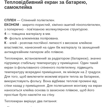
Тепловідбивний екран за батарею,
самоклейка
СПЛЕН
― Спінений поліетилен.
ЕКОНОМ
- закрито-пористий, хімічно-зшитий пінополіетилен,
з поперечно - пов'язаною молекулярною структурою.
4
— товщина матеріалу в мм.
Ф
- фольга алюмінієва полірована.
К
- клей - розплав постійної липкості з високою клейкою
властивістю, нанесений на один бік матеріалу та захищений
антиадгезійним папером або плівкою.
Теплоекран, встановлений за радіатором (батареєю), значно
підтримує стабільну температуру у приміщенні. Один такий
екран із фольгованого спіненого поліетилену, підвищить
температуру всередині приміщення, як мінімум на 2 градуси.
Для того, щоб виключити можливі втрати тепла за батареєю,
використовують фольгу. Вона відбиває теплові промені від
стіни назад у приміщення. Для полегшення монтажу на екран
наноситься клейка основа із захисною плівкою, щоб його
простіше було наклеїти на стіну.
Теплоекран вирішує два питання: