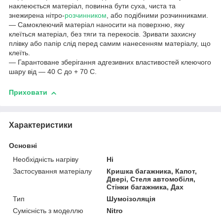
наклеюється матеріал, повинна бути суха, чиста та
знежирена нітро-
розчинником
, або подібними розчинниками.
― Самоклеючий матеріал наносити на поверхню, яку
клеїться матеріал, без тяги та перекосів. Зривати захисну
плівку або папір слід перед самим нанесенням матеріалу, що
клеїть.
― Гарантоване зберігання адгезивних властивостей клеючого
шару від ― 40 С до + 70 С.
Приховати
Характеристики
Основні
Необхідність нагріву
Ні
Застосування матеріалу
Кришка багажника, Капот,
Двері, Стеля автомобіля,
Стінки багажника, Дах
Тип
Шумоізоляція
Сумісність з моделлю
Nitro