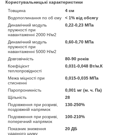
Користувальницькі характеристики
Товщина
4 см
Водопоглинання по об єму
< 1% від обсягу
Динамічний модуль
0,22-0,23 МПа
пружності при
навантаженні 2000 Н/м2
Динамічний модуль
0,60-0,70 МПа
пружності при
навантаженні 5000 Н/м2
Довговічність
80-90 років
Коефіцієнт
0,031-0,048 Вт/м.К
теплопровідності
Межа міцності при
0,015-0,035 МПа
стисненні
Паропроникність
0,001 мг (м. ч. Па)
Щільність
28
Подовження при розриві,
130-250%
поздовжній напрямок
Подовження при розриві,
100-210%
поперечний напрямок
Показник зниження
20 ДБ
ударного шуму