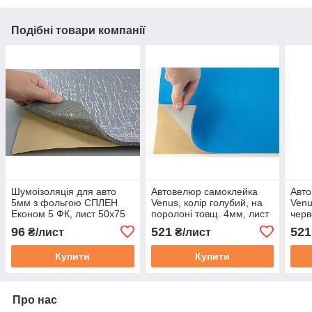
Подібні товари компанії
Шумоізоляція для авто
Автовелюр самоклейка
Авто
5мм з фольгою СПЛЕН
Venus, колір голубий, на
Venu
Економ 5 ФК, лист 50х75
поролоні товщ. 4мм, лист
черв
см
146х100см, Туреччина
товщ
96
521
521
₴/лист
₴/лист
146х
Купити
Купити
Про нас