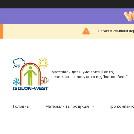
Зараз у компанії н
Матеріали для шумоізоляції авто,
перетяжка салону авто від "Ізолон-Вест"
Головна
Матеріали та продукція
Про компані