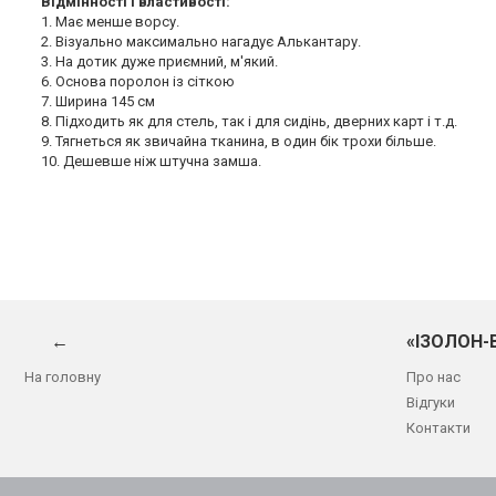
Відмінності і властивості:
1. Має менше ворсу.
2. Візуально максимально нагадує Алькантару.
3. На дотик дуже приємний, м'який.
6. Основа поролон із сіткою
7. Ширина 145 см
8. Підходить як для стель, так і для сидінь, дверних карт і т.д.
9. Тягнеться як звичайна тканина, в один бік трохи більше.
10. Дешевше ніж штучна замша.
←
«ІЗОЛОН-
На головну
Про нас
Відгуки
Контакти