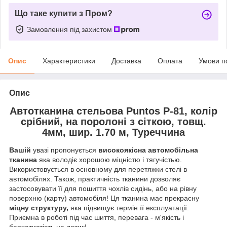
Що таке купити з Пром?
Замовлення під захистом
Опис
Характеристики
Доставка
Оплата
Умови п
Опис
Автотканина стельова Puntos P-81, колір
срібний, на поролоні з сіткою, товщ.
4мм, шир. 1.70 м, Туреччина
Вашій
увазі пропонується
високоякісна автомобільна
тканина
яка володіє хорошою міцністю і тягучістью.
Використовується в основному для перетяжки стелі в
автомобілях. Також, практичність тканини дозволяє
застосовувати її для пошиття чохлів сидінь, або на рівну
поверхню (карту) автомобіля! Ця тканина має прекрасну
міцну структуру,
яка підвищує термін її експлуатації.
Приємна в роботі під час шиття, перевага - м'якість і