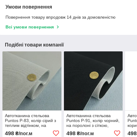
Умови повернення
Повернення товару впродовж 14 днів за домовленістю
Всі умови повернення
Подібні товари компанії
Автотканина стельова
Автотканина стельова
Авто
Puntos P-83, колір сірий з
Puntos P-91, колір чорний,
Punt
теплим відтінком, на
на поролоні з сіткою,
кори
поролоні з сіткою, товщ.
товщ. 4мм, шир. 1.70 м,
поро
498
498
498
₴/пог.м
₴/пог.м
4мм, шир. 1.70 м,
Туреччина
4мм,