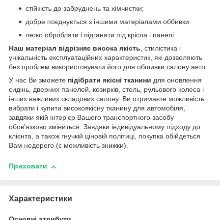
стійкість до забруднень та хімчистки;
добре поєднується з іншими матеріалами оббивки
легко обробляти і підганяти під крісла і панелі.
Наш матеріал відрізняє висока якість
, стилістика і
унікальність експлуатаційних характеристик, які дозволяють
без проблем використовувати його для обшивки салону авто.
У нас Ви зможете
підібрати якісні тканини
для оновлення
сидінь, дверних панелей, козирків, стель, рульового колеса і
інших важливих складових салону. Ви отримаєте можливість
вибрати і купити високоякісну тканину для автомобіля,
завдяки якій інтер'єр Вашого транспортного засобу
обов'язково зміниться. Завдяки індивідуальному підходу до
клієнта, а також гнучкій ціновій політиці, покупка обійдеться
Вам недорого (є можливість знижки).
Приховати
Характеристики
Основні атрибути