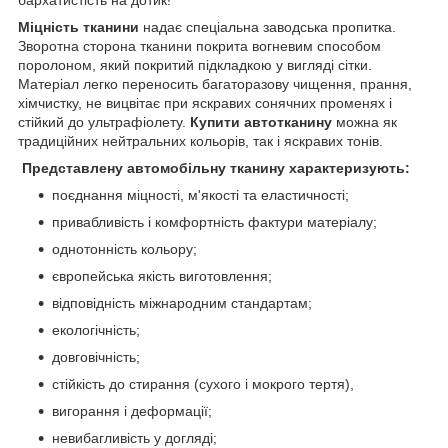
бархатистість на дотик!
Міцність тканини
надає спеціальна заводська пропитка.
Зворотна сторона тканини покрита вогневим способом
поролоном, який покритий підкладкою у вигляді сітки.
Матеріал легко переносить багаторазову чищення, прання,
хімчистку, не вицвітає при яскравих сонячних променях і
стійкий до ультрафіолету.
Купити автотканину
можна як
традиційних нейтральних кольорів, так і яскравих тонів.
Представлену автомобільну тканину характеризують:
поєднання міцності, м'якості та еластичності;
привабливість і комфортність фактури матеріалу;
однотонність кольору;
європейська якість виготовлення;
відповідність міжнародним стандартам;
екологічність;
довговічність;
стійкість до стирання (сухого і мокрого тертя),
вигорання і деформації;
невибагливість у догляді;