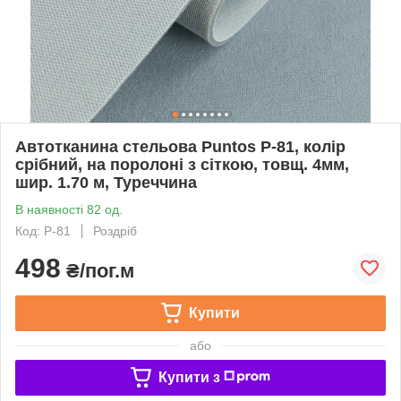
Автотканина стельова Puntos P-81, колір
срібний, на поролоні з сіткою, товщ. 4мм,
шир. 1.70 м, Туреччина
В наявності 82 од.
Код: P-81
Роздріб
498
₴/пог.м
Купити
або
Купити з