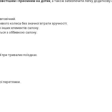
овстішим і приємним на дотик
, а також забезпечити легку додаткову
вговічний.
вого колеса без значної втрати зручності.
о інших елементів салону.
ться з оббивкою салону.
ї
при тривалих поїздках.
ої перетяжки.