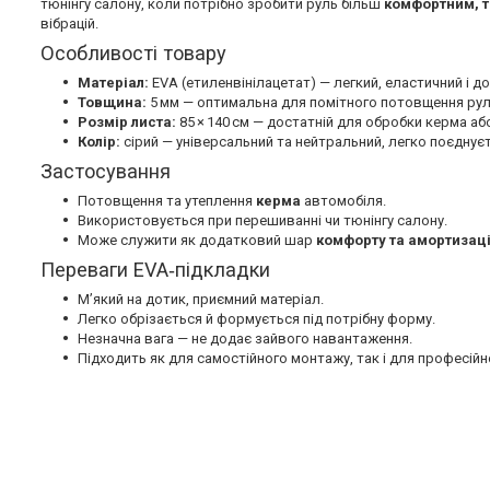
тюнінгу салону, коли потрібно зробити руль більш
комфортним, т
вібрацій.
Особливості товару
Матеріал:
EVA (етиленвінілацетат) — легкий, еластичний і до
Товщина:
5 мм — оптимальна для помітного потовщення руле
Розмір листа:
85 × 140 см — достатній для обробки керма аб
Колір:
сірий — універсальний та нейтральний, легко поєднує
Застосування
Потовщення та утеплення
керма
автомобіля.
Використовується при перешиванні чи тюнінгу салону.
Може служити як додатковий шар
комфорту та амортизаці
Переваги EVA‑підкладки
М’який на дотик, приємний матеріал.
Легко обрізається й формується під потрібну форму.
Незначна вага — не додає зайвого навантаження.
Підходить як для самостійного монтажу, так і для професійн