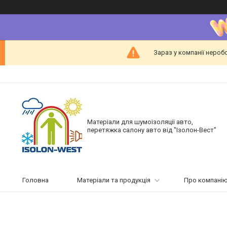
Зараз у компанії нероб
Матеріали для шумоізоляції авто,
перетяжка салону авто від "Ізолон-Вест"
Головна
Матеріали та продукція
Про компані