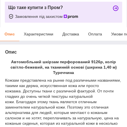
Що таке купити з Пром?
Замовлення під захистом
Опис
Характеристики
Доставка
Оплата
Умови п
Опис
Автомобльний шкірзам перфорований 9126p, колір
світло-бежевий, на тканинній основі (ширина 1,40 м)
Туреччина
Кожзам представлена на рынке под различными названиями,
такими как дерма, искусственная кожа или просто
кожзама. Доступны ткани с различной фактурой. От почти
гладких до очень четкой текстуры натуральной
кожи. Благодаря этому ткань является отличным
заменителем натуральной кожи. Поэтому это отличная
альтернатива для людей, которые мечтают о кожаным
салоном и не хотят, переплачивать за натуральную, цена на
кожаные сиденья, которая из натуральной кожи в несколько