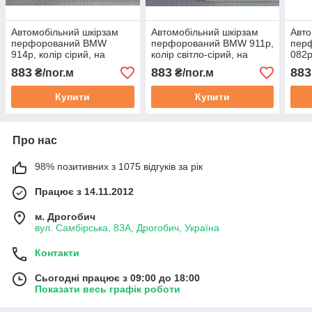
Автомобільний шкірзам
Автомобільний шкірзам
Авто
перфорований BMW
перфорований BMW 911p,
пер
914p, колір сірий, на
колір світло-сірий, на
082p
тканинній основі (ширина
тканинній основі (ширина
ткан
883
883
883
₴/пог.м
₴/пог.м
1,40 м) Туреччина
1,40 м) Туреччина
1,40
Купити
Купити
Про нас
98% позитивних з 1075 відгуків за рік
Працює з 14.11.2012
м. Дрогобич
вул. Самбірська, 83А, Дрогобич, Україна
Контакти
Сьогодні працює з 09:00 до 18:00
Показати весь графік роботи