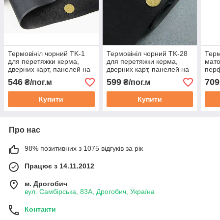
Термовініл чорний TK-1
Термовініл чорний TK-28
Терм
для перетяжки керма,
для перетяжки керма,
мато
дверних карт, панелей на
дверних карт, панелей на
пер
каучуковій основі, шир.
каучуковій основі
пере
546
599
709
₴/пог.м
₴/пог.м
1,4м
карт
кауч
Купити
Купити
Про нас
98% позитивних з 1075 відгуків за рік
Працює з 14.11.2012
м. Дрогобич
вул. Самбірська, 83А, Дрогобич, Україна
Контакти