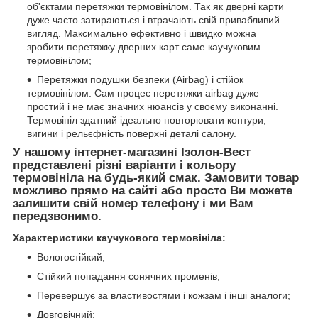
об'єктами перетяжки термовінілом. Так як дверні карти
дуже часто затираються і втрачають свій привабливий
вигляд. Максимально ефективно і швидко можна
зробити перетяжку дверних карт саме каучуковим
термовінілом;
Перетяжки подушки безпеки (Airbag) і стійок
термовінілом. Сам процес перетяжки airbag дуже
простий і не має значних нюансів у своєму виконанні.
Термовініл здатний ідеально повторювати контури,
вигини і рельєфність поверхні деталі салону.
У нашому інтернет-магазині Ізолон-Вест
представлені різні варіанти і кольору
термовініла на будь-який смак. Замовити товар
можливо прямо на сайті або просто Ви можете
залишити свій номер телефону і ми Вам
передзвонимо.
Характеристики каучукового термовініла:
Вологостійкий;
Стійкий попадання сонячних променів;
Перевершує за властивостями і кожзам і інші аналоги;
Довговічний;