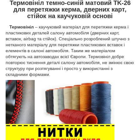
Термовініл темно-синій матовий TK-26
для перетяжки керма, дверних карт,
стійок на каучуковій основі
Термовініл
– каучуковий матеріал для перетяжки керма і
пластикових деталей салону автомобіля (дверних карт,
вставок, airbag та стійок). Спеціально розроблений штучно з
нетканого матеріалу для перетяжки пластикових вставок і
елементів в салоні автомобіля. Таким же матеріалом
обтягують на автозаводах всієї Європи. Термовініл добре
повторює тиснення деталі салону автомобіля, не змінює свою
структуру при розтягуванні і просто у використанні з
складними формами.