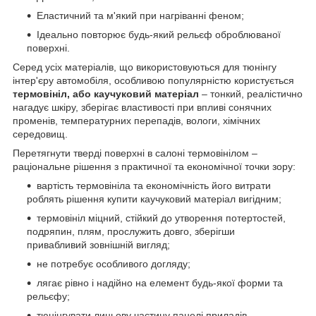
Еластичний та м'який при нагріванні феном;
Ідеально повторює будь-який рельєф оброблюваної
поверхні.
Серед усіх матеріалів, що використовуються для тюнінгу
інтер'єру автомобіля, особливою популярністю користується
термовініл, або каучуковий матеріал
– тонкий, реалістично
нагадує шкіру, зберігає властивості при впливі сонячних
променів, температурних перепадів, вологи, хімічних
середовищ.
Перетягнути тверді поверхні в салоні термовінілом –
раціональне рішення з практичної та економічної точки зору:
вартість термовініла та економічність його витрати
роблять рішення купити каучуковий матеріал вигідним;
термовініл міцний, стійкий до утворення потертостей,
подряпин, плям, прослужить довго, зберігши
привабливий зовнішній вигляд;
не потребує особливого догляду;
лягає рівно і надійно на елемент будь-якої форми та
рельєфу;
тюнінгувати лицьову частину панелі приладів,