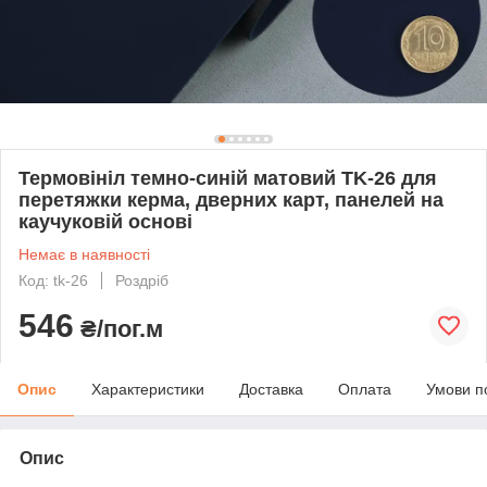
Термовініл темно-синій матовий TK-26 для
перетяжки керма, дверних карт, панелей на
каучуковій основі
Немає в наявності
Код: tk-26
Роздріб
546
₴/пог.м
Опис
Характеристики
Доставка
Оплата
Умови п
Опис