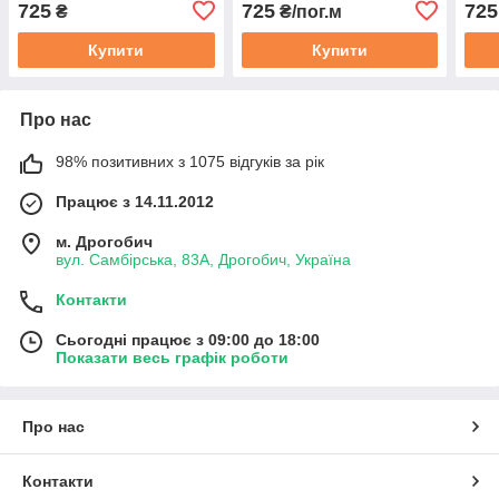
725
725
725
₴
₴/пог.м
поролоні і флізелін 7мм,
шир.1,35 м Туреччина
фліз
шир.1,35 м Туреччина
Туре
Купити
Купити
Про нас
98% позитивних з 1075 відгуків за рік
Працює з 14.11.2012
м. Дрогобич
вул. Самбірська, 83А, Дрогобич, Україна
Контакти
Сьогодні працює з 09:00 до 18:00
Показати весь графік роботи
Про нас
Контакти