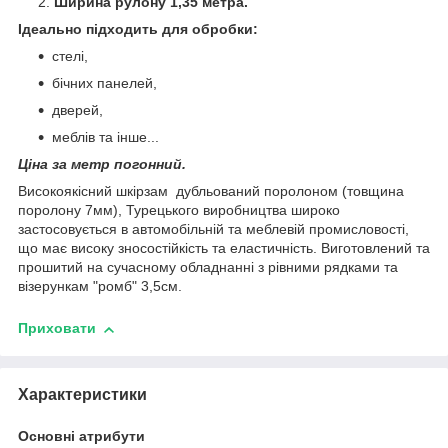
Ширина рулону 1,35 метра.
Ідеально підходить для обробки:
стелі,
бічних панелей,
дверей,
меблів та інше...
Ціна за метр погонний.
Високоякісний шкірзам дубльований поролоном (товщина
поролону 7мм), Турецького виробництва широко
застосовується в автомобільній та меблевій промисловості,
що має високу зносостійкість та еластичність. Виготовлений та
прошитий на сучасному обладнанні з рівними рядками та
візерункам "ромб" 3,5см.
Приховати
Характеристики
Основні атрибути