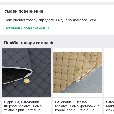
Умови повернення
Повернення товару впродовж 14 днів за домовленістю
Всі умови повернення
Подібні товари компанії
Відріз 1м, Стьобаний
Стьобаний шкірзам
Стьо
шкірзам Maldive "Ромб
Maldive "Ромб кремовий" з
Mald
темно-сірий" (з темно-
коричневою ниткою, на
сіри
сірою ниткою), на
поролоні 7мм, флізелін,
нитк