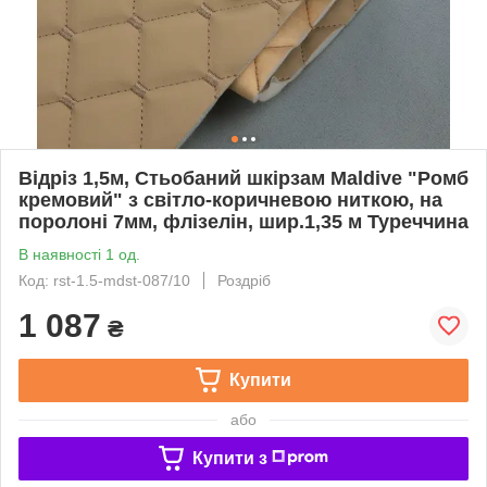
Відріз 1,5м, Стьобаний шкірзам Maldive "Ромб
кремовий" з світло-коричневою ниткою, на
поролоні 7мм, флізелін, шир.1,35 м Туреччина
В наявності 1 од.
Код: rst-1.5-mdst-087/10
Роздріб
1 087
₴
Купити
або
Купити з