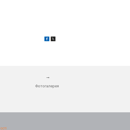
→
Фотогалерея
ості