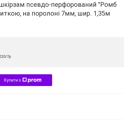
й шкірзам псевдо-перфорований "Ромб
иткою, на поролоні 7мм, шир. 1,35м
-220/7p
Купити з