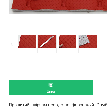
Опис
Прошитий шкірзам псевдо-перфорований "Ромб ч