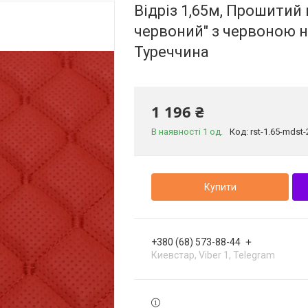
Відріз 1,65м, Прошити
червоний" з червоною н
Туреччина
1 196 ₴
В наявності 1 од.
Код:
rst-1.65-mdst
Купити
+380 (68) 573-88-44
Киевстар, Viber 1, Telegram