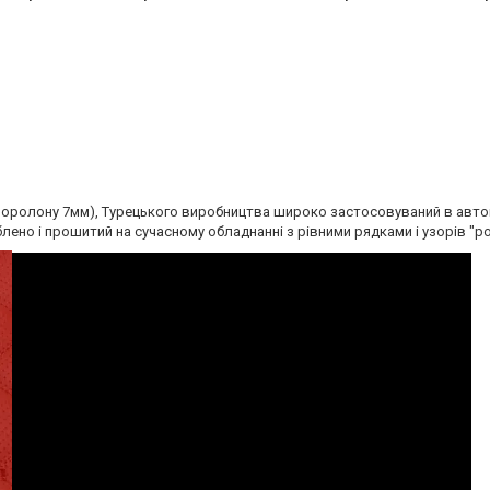
оролону 7мм), Турецького виробництва широко застосовуваний в автом
лено і прошитий на сучасному обладнанні з рівними рядками і узорів "ро