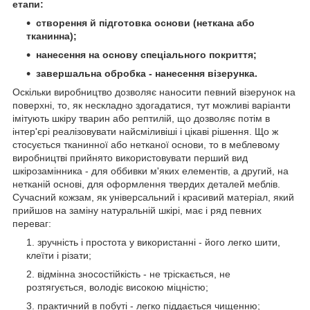
етапи:
створення й підготовка основи (неткана або
тканинна);
нанесення на основу спеціального покриття;
завершальна обробка - нанесення візерунка.
Оскільки виробництво дозволяє наносити певний візерунок на
поверхні, то, як нескладно здогадатися, тут можливі варіанти
імітують шкіру тварин або рептилій, що дозволяє потім в
інтер'єрі реалізовувати найсміливіші і цікаві рішення. Що ж
стосується тканинної або нетканої основи, то в меблевому
виробництві прийнято використовувати перший вид
шкірозамінника - для оббивки м'яких елементів, а другий, на
нетканій основі, для оформлення твердих деталей меблів.
Сучасний кожзам, як універсальний і красивий матеріал, який
прийшов на заміну натуральній шкірі, має і ряд певних
переваг:
зручність і простота у використанні - його легко шити,
клеїти і різати;
відмінна зносостійкість - не тріскається, не
розтягується, володіє високою міцністю;
практичний в побуті - легко піддається чищенню;