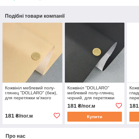
Подібні товари компанії
Кожвініл меблевий полу-
Кожвініл "DOLLARO"
Кожв
глянец "DOLLARO" (беж),
меблевий полу-глянец
глад
для перетяжки м'якого
чорний, для перетяжки
пере
куточка, дивана, крісел,
м'якого куточка, дивана,
куто
181
181
₴/пог.м
ширина 1.35м
крісел, шир 1.35 м
шири
181
₴/пог.м
Купити
Про нас