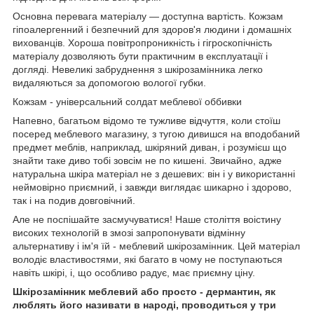
Основна перевага матеріалу — доступна вартість. Кожзам
гіпоалергенний і безпечний для здоров'я людини і домашніх
вихованців. Хороша повітропроникність і гігроскопічність
матеріалу дозволяють бути практичним в експлуатації і
догляді. Невеликі забруднення з шкірозамінника легко
видаляються за допомогою вологої губки.
Кожзам - універсальний солдат меблевої оббивки
Напевно, багатьом відомо те тужливе відчуття, коли стоїш
посеред меблевого магазину, з тугою дивишся на вподобаний
предмет меблів, наприклад, шкіряний диван, і розумієш що
знайти таке диво тобі зовсім не по кишені. Звичайно, адже
натуральна шкіра матеріал не з дешевих: він і у використанні
неймовірно приємний, і завжди виглядає шикарно і здорово,
так і на подив довговічний.
Але не поспішайте засмучуватися! Наше століття воістину
високих технологій в змозі запропонувати відмінну
альтернативу і ім'я їй - меблевий шкірозамінник. Цей матеріал
володіє властивостями, які багато в чому не поступаються
навіть шкірі, і, що особливо радує, має приємну ціну.
Шкірозамінник меблевий або просто - дермантин, як
люблять його називати в народі, проводиться у три