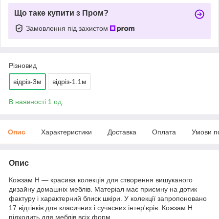
Що таке купити з Пром?
Замовлення під захистом
Різновид
відріз-3м
відріз-1.1м
В наявності 1 од.
Опис
Характеристики
Доставка
Оплата
Умови п
Опис
Кожзам H — красива колекція для створення вишуканого
дизайну домашніх меблів. Матеріал має приємну на дотик
фактуру і характерний блиск шкіри. У колекції запропоновано
17 відтінків для класичних і сучасних інтер'єрів. Кожзам Н
підходить для меблів всіх форм.