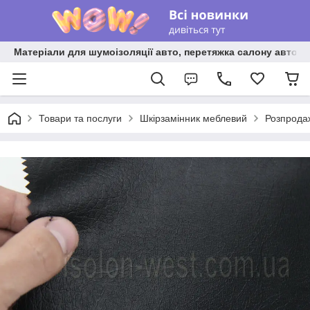
Матеріали для шумоізоляції авто, перетяжка салону авто ві
Товари та послуги
Шкірзамінник меблевий
Розпродаж