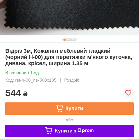
Відріз 3м, Кожвініл меблевий гладкий
(чорний Н-00) для перетяжки м'якого куточка,
дивана, крісел, ширина 1.35 м
В наявності 1 од.
Код: rst-h-00_ns-300х135
Роздріб
544
₴
Купити
або
Купити з