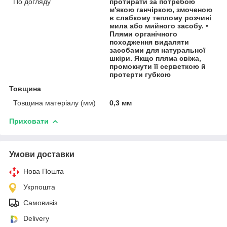
По догляду
протирати за потребою
м'якою ганчіркою, змоченою
в слабкому теплому розчині
мила або мийного засобу. •
Плями органічного
походження видаляти
засобами для натуральної
шкіри. Якщо пляма свіжа,
промокнути її серветкою й
протерти губкою
Товщина
Товщина матеріалу (мм)
0,3 мм
Приховати
Умови доставки
Нова Пошта
Укрпошта
Самовивіз
Delivery