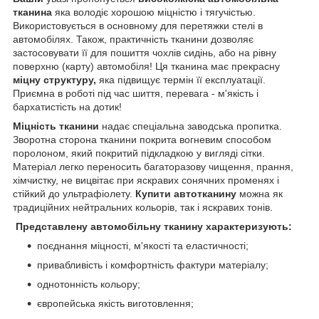
тканина
яка володіє хорошою міцністю і тягучістью.
Використовується в основному для перетяжки стелі в
автомобілях. Також, практичність тканини дозволяє
застосовувати її для пошиття чохлів сидінь, або на рівну
поверхню (карту) автомобіля! Ця тканина має прекрасну
міцну структуру,
яка підвищує термін її експлуатації.
Приємна в роботі під час шиття, перевага - м'якість і
бархатистість на дотик!
Міцність тканини
надає спеціальна заводська пропитка.
Зворотна сторона тканини покрита вогневим способом
поролоном, який покритий підкладкою у вигляді сітки.
Матеріал легко переносить багаторазову чищення, прання,
хімчистку, не вицвітає при яскравих сонячних променях і
стійкий до ультрафіолету.
Купити автотканину
можна як
традиційних нейтральних кольорів, так і яскравих тонів.
Представлену автомобільну тканину характеризують:
поєднання міцності, м'якості та еластичності;
привабливість і комфортність фактури матеріалу;
однотонність кольору;
європейська якість виготовлення;