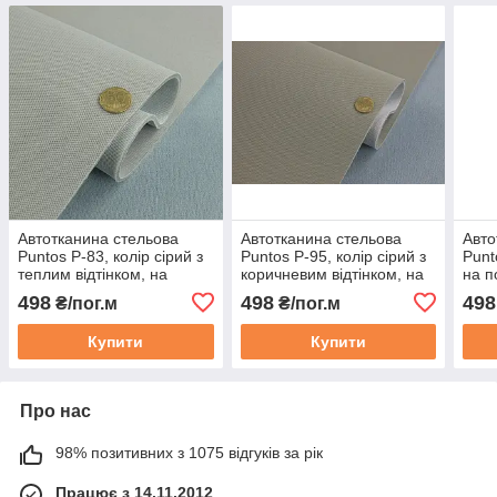
Автотканина стельова
Автотканина стельова
Авто
Puntos P-83, колір сірий з
Puntos P-95, колір сірий з
Punt
теплим відтінком, на
коричневим відтінком, на
на п
поролоні з сіткою, товщ.
поролоні з сіткою, товщ.
товщ
498
498
498
₴/пог.м
₴/пог.м
4мм, шир. 1.70 м,
4мм, шир. 1.70 м,
Туре
Туреччина
Туреччина
Купити
Купити
Про нас
98% позитивних з 1075 відгуків за рік
Працює з 14.11.2012