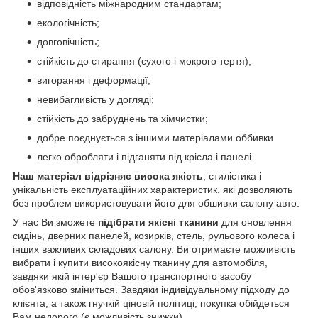
відповідність міжнародним стандартам;
екологічність;
довговічність;
стійкість до стирання (сухого і мокрого тертя),
вигорання і деформації;
невибагливість у догляді;
стійкість до забруднень та хімчистки;
добре поєднується з іншими матеріалами оббивки
легко обробляти і підганяти під крісла і панелі.
Наш матеріал відрізняє висока якість
, стилістика і
унікальність експлуатаційних характеристик, які дозволяють
без проблем використовувати його для обшивки салону авто.
У нас Ви зможете
підібрати якісні тканини
для оновлення
сидінь, дверних панелей, козирків, стель, рульового колеса і
інших важливих складових салону. Ви отримаєте можливість
вибрати і купити високоякісну тканину для автомобіля,
завдяки якій інтер'єр Вашого транспортного засобу
обов'язково зміниться. Завдяки індивідуальному підходу до
клієнта, а також гнучкій ціновій політиці, покупка обійдеться
Вам недорого (є можливість знижки).