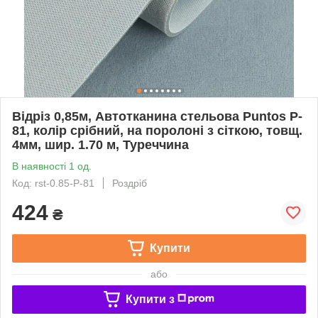
Відріз 0,85м, Автотканина стельова Puntos P-
81, колір срібний, на поролоні з сіткою, товщ.
4мм, шир. 1.70 м, Туреччина
В наявності 1 од.
Код: rst-0.85-P-81
Роздріб
424
₴
Купити
або
Купити з