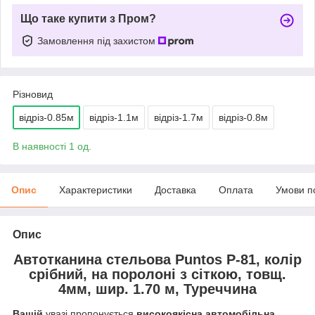
Що таке купити з Пром?
Замовлення під захистом
Різновид
відріз-0.85м
відріз-1.1м
відріз-1.7м
відріз-0.8м
В наявності 1 од.
Опис
Характеристики
Доставка
Оплата
Умови п
Опис
Автотканина стельова Puntos P-81, колір
срібний, на поролоні з сіткою, товщ.
4мм, шир. 1.70 м, Туреччина
Вашій
увазі пропонується
високоякісна автомобільна