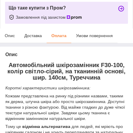
Що таке купити з Пром?
Замовлення під захистом
Опис
Доставка
Оплата
Умови повернення
Опис
Автомобільний шкірозамінник F30-100,
колір світло-сірий, на тканинній основі,
шир. 140см, Туреччина
Короткі характеристики шкірозамінника:
Кожзам представлена на ринку під різними назвами, такими
як дерма, штучна шкіра або просто шкірозамінника. Доступні
тканини з різною фактурою. Від майже гладких до дуже чіткої
текстури натуральної шкіри. Завдяки цьому тканина є
відмінним замінником натуральної шкіри.
Тому це
відмінна альтернатива
для людей, які мріють про
шкіряним салоном і не хочуть переплачувати за натуральну,