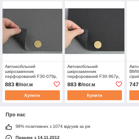
Автомобільний
Автомобільний
Авто
шкірозамінник
шкірозамінник
BMW 
перфорований F30-079p,
перфорований F30-967p,
сіри
колір сірий, на тканинній
колір чорний, на тканинній
(шир
883
883
747
₴/пог.м
₴/пог.м
основі, шир. 140см,
основі, шир. 140см,
Туре
Туреччина
Туреччина
Купити
Купити
Про нас
98% позитивних з 1074 відгуків за рік
Працює з 14.11.2012