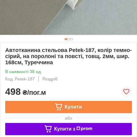
Автотканина стельова Petek-187, колір темно-
сірий, на поролоні та повсті, товщ. 2мм, шир.
168см, Туреччина
В наявності 38 од.
Код: Petek-187
Роздріб
498
₴/пог.м
Купити
або
Купити з