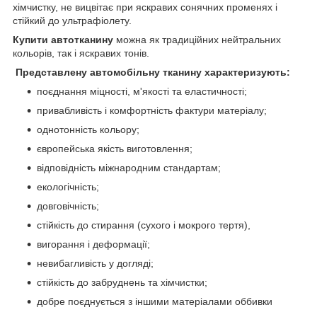
хімчистку, не вицвітає при яскравих сонячних променях і
стійкий до ультрафіолету.
Купити автотканину
можна як традиційних нейтральних
кольорів, так і яскравих тонів.
Представлену автомобільну тканину характеризують:
поєднання міцності, м'якості та еластичності;
привабливість і комфортність фактури матеріалу;
однотонність кольору;
європейська якість виготовлення;
відповідність міжнародним стандартам;
екологічність;
довговічність;
стійкість до стирання (сухого і мокрого тертя),
вигорання і деформації;
невибагливість у догляді;
стійкість до забруднень та хімчистки;
добре поєднується з іншими матеріалами оббивки