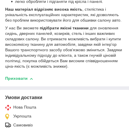
легко обробляти і підганяти під крісла і панелі.
Наш матеріал відрізняє висока якість
, стилістика і
унікальність експлуатаційних характеристик, які дозволяють
без проблем використовувати його для обшивки салону авто.
У нас Ви зможете
підібрати якісні тканини
для оновлення
сидінь, дверних панелей, козирків, стель і інших важливих
складових салону. Ви отримаєте можливість вибрати і купити
високоякісну тканину для автомобіля, завдяки якій інтер'єр
Вашого транспортного засобу обов'язково зміниться. Завдяки
індивідуальному підходу до клієнта, а також гнучкій ціновій
політиці, покупка обійдеться Вам високим співвідношенням
ціна-якість (є можливість знижки).
Приховати
Умови доставки
Нова Пошта
Укрпошта
Самовивіз