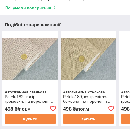
Всі умови повернення
Подібні товари компанії
Автотканина стельова
Автотканина стельова
Авто
Petek-182, колір
Petek-189, колір світло-
Pete
кремовий, на поролоні та
бежевий, на поролоні та
граф
повсті, товщ. 2мм, шир.
повсті, товщ. 2мм, шир.
поро
498
498
498
₴/пог.м
₴/пог.м
168см, Туреччина
168см, Туреччина
2мм,
Туре
Купити
Купити