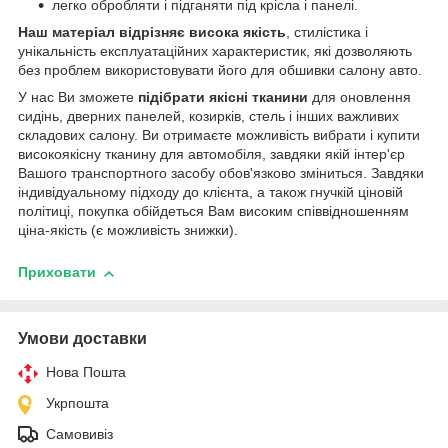
легко обробляти і підганяти під крісла і панелі.
Наш матеріал відрізняє висока якість
, стилістика і
унікальність експлуатаційних характеристик, які дозволяють
без проблем використовувати його для обшивки салону авто.
У нас Ви зможете
підібрати якісні тканини
для оновлення
сидінь, дверних панелей, козирків, стель і інших важливих
складових салону. Ви отримаєте можливість вибрати і купити
високоякісну тканину для автомобіля, завдяки якій інтер'єр
Вашого транспортного засобу обов'язково зміниться. Завдяки
індивідуальному підходу до клієнта, а також гнучкій ціновій
політиці, покупка обійдеться Вам високим співвідношенням
ціна-якість (є можливість знижки).
Приховати
Умови доставки
Нова Пошта
Укрпошта
Самовивіз