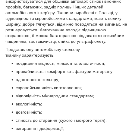
використовуватися для обшивки автокарт, стійок і віконних
прорізів, багажних, задніх полиць і інших деталей
автомобільного інтер'єру. Тканини вироблені в Польщі, у
відповідності з європейськими стандартами, мають велику
ширину, добре тягнуться, відмінно поводяться на вигинах, не
розшаровується. Автотканина володіє підвищеною
стиранністю, її можна багаторазово піддавати як звичайним
чищенням, так і хімчистці, стійка до ультрафіолету.
Представлену автомобільну стельову
тканину характеризують:
поєднання міцності, м'якості та еластичності;
привабливість і комфортність фактури матеріалу;
однотонність кольору;
європейська якість виготовлення;
відповідність міжнародним стандартам;
екологічність;
довговічність;
стійкість до стирання (сухого і мокрого тертя);
вигорання і деформації;