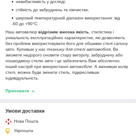
невибагливість у догляді;
стійкість до забруднень та хімчистки;
широкий температурний діапазон використання: від
-60 до +90°С.
Наш автовелюр
відрізняє висока якість
, стилістика і
унікальність експлуатаційних характеристик, які дозволяють
без проблем використовувати його для обшивки стелі салону
авто. Купивши у нас
тканину для стелі автомобіля
, Ви
зможете недорого оновити стару вигорілу, забруднену або
пошкоджену стелю авто і це забезпечить Вам абсолютно
інший настрій при використанні автомобіля. А змінивши колір
стелі, можна буде змінити стиль, підкресливши
індивідуальність.
Приховати
Умови доставки
Нова Пошта
Укрпошта