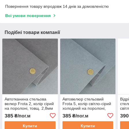
Повернення товару впродовж 14 днів за домовленістю
Всі умови повернення
Подібні товари компанії
Автотканина стельова
Автовелюр стельовий
Відр
велюр Frota 2, колір сірий
Frota 5, колір світло-сірий
стел
на поролоні, товщ. 2,8мм
холодний на поролоні,
світ
шир. 180см, Польща
товщ. 2,8мм шир. 180см,
поро
385
385
390
₴/пог.м
₴/пог.м
Польща
170с
Купити
Купити