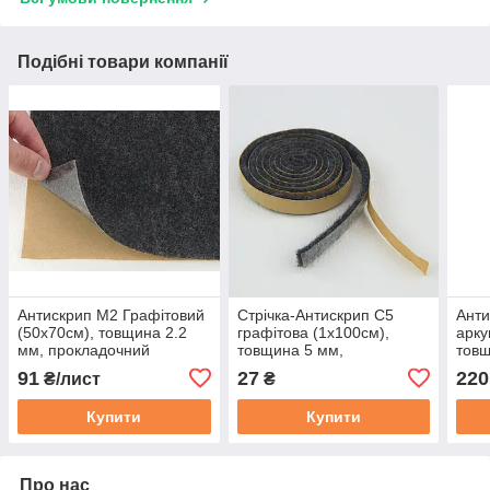
Подібні товари компанії
Антискрип М2 Графітовий
Стрічка-Антискрип С5
Анти
(50х70см), товщина 2.2
графітова (1х100см),
арку
мм, прокладочний
товщина 5 мм,
товщ
матеріал
прокладочний матеріал
прок
91
27
220
₴/лист
₴
анти
звук
Купити
Купити
мате
Про нас