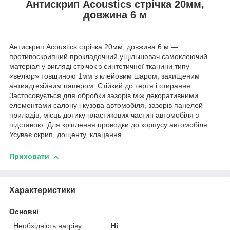
Антискрип Acoustics стрічка
20мм,
довжина 6 м
Антискрип Acoustics стрічка 20мм, довжина 6 м ―
противоскрипний прокладочний ущільнювач самоклеючий
матеріал у вигляді стрічок з синтетичної тканини типу
«велюр» товщиною 1мм з клейовим шаром, захищеним
антиадгезійним папером. Стійкий до тертя і стирання.
Застосовується для обробки зазорів між декоративними
елементами салону і кузова автомобіля, зазорів панелей
приладів, місць дотику пластикових частин автомобіля з
підставою. Для кріплення проводки до корпусу автомобіля.
Усуває скрип, дощенту, клацання.
Приховати
Характеристики
Основні
Необхідність нагріву
Ні