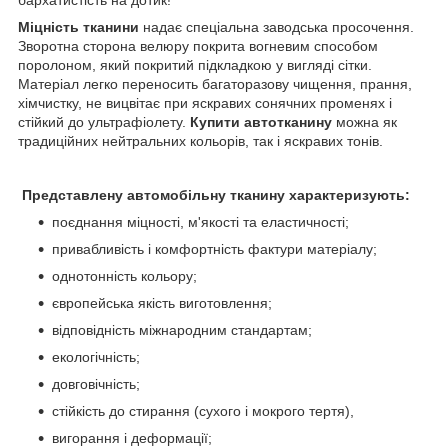
бархатистість на дотик!
Міцність тканини
надає спеціальна заводська просочення.
Зворотна сторона велюру покрита вогневим способом
поролоном, який покритий підкладкою у вигляді сітки.
Матеріал легко переносить багаторазову чищення, прання,
хімчистку, не вицвітає при яскравих сонячних променях і
стійкий до ультрафіолету.
Купити автотканину
можна як
традиційних нейтральних кольорів, так і яскравих тонів.
Представлену автомобільну тканину характеризують:
поєднання міцності, м'якості та еластичності;
привабливість і комфортність фактури матеріалу;
однотонність кольору;
європейська якість виготовлення;
відповідність міжнародним стандартам;
екологічність;
довговічність;
стійкість до стирання (сухого і мокрого тертя),
вигорання і деформації;