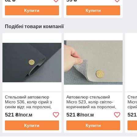
Купити
Купити
Подібні товари компанії
Стельовий автовелюр
Автовелюр стельовий
Стел
Micro S36, колір сірий з
Micro S23, колір світло-
Micr
синім відт. на поролоні,
коричневий на поролоні,
сіри
товщ. 3мм шир. 170см,
товщ. 3мм шир. 170см,
поро
521
521
521
₴/пог.м
₴/пог.м
Туреччина
Туреччина
170с
Купити
Купити