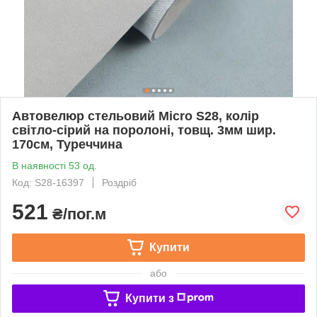
Автовелюр стельовий Micro S28, колір
світло-сірий на поролоні, товщ. 3мм шир.
170см, Туреччина
В наявності 53 од.
Код: S28-16397
Роздріб
521
₴/пог.м
Купити
або
Купити з