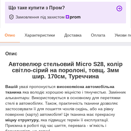
Що таке купити з Пром?
Замовлення під захистом
Опис
Характеристики
Доставка
Оплата
Умови п
Опис
Автовелюр стельовий Micro S28, колір
світло-сірий на поролоні, товщ. 3мм
шир. 170см, Туреччина
Вашій
увазі пропонується
високоякісна автомобільна
тканина
яка володіє хорошою міцністю і тянучестью. Замінник
алькантари
. Використовується в основному для перетяжки
стелі в автомобілях. Також, практичність тканини дозволяє
застосовувати її для пошиття чохлів сидінь, або на рівну
поверхню (карту) автомобіля! Ця тканина має прекрасну
міцну структуру,
яка підвищує термін її експлуатації.
Приємна в роботі під час шиття, перевага - м'якість і