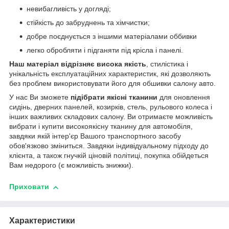
невибагливість у догляді;
стійкість до забруднень та хімчистки;
добре поєднується з іншими матеріалами оббивки
легко обробляти і підганяти під крісла і панелі.
Наш матеріал відрізняє висока якість
, стилістика і
унікальність експлуатаційних характеристик, які дозволяють
без проблем використовувати його для обшивки салону авто.
У нас Ви зможете
підібрати якісні тканини
для оновлення
сидінь, дверних панелей, козирків, стель, рульового колеса і
інших важливих складових салону. Ви отримаєте можливість
вибрати і купити високоякісну тканину для автомобіля,
завдяки якій інтер'єр Вашого транспортного засобу
обов'язково зміниться. Завдяки індивідуальному підходу до
клієнта, а також гнучкій ціновій політиці, покупка обійдеться
Вам недорого (є можливість знижки).
Приховати
Характеристики