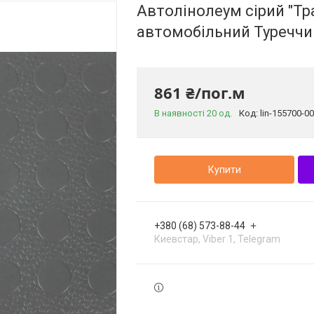
Автолінолеум сірий "Тра
автомобільний Туреччи
861 ₴/пог.м
В наявності 20 од.
Код:
lin-155700-0
Купити
+380 (68) 573-88-44
Киевстар, Viber 1, Telegram