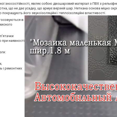
ної зносостійкості, являє собою двошаровий матеріал з ПВХ з рельєфн
отна, що не дає усадку, що армує верхній шар. Неткана основа міцно ск
 покращують його звукоізоляційні і теплоізоляційні властивості.
стосовуються в
ахисного
п'ятачки
 при наявності
оги:
в;
нь і ремонтних