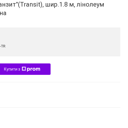
нзит"(Transit), шир.1.8 м, лінолеум
на
0-TR
Купити з