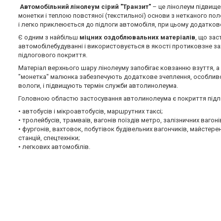
Автомобільний лінолеум сірий "Транзит"
– це лінолеум підвище
монетки і теплою повстяної (текстильної) основи з нетканого пол
і легко приклеюється до підлоги автомобіля, при цьому додатково
Є одним з найбільш
міцних оздоблювальних матеріалів
, що за
автомобілебудуванні і використовується в якості протиковзне з
підлогового покриття.
Матеріал верхнього шару лінолеуму запобігає ковзанню взуття, а 
"монетка" малюнка забезпечують додаткове зчеплення, особливо
вологи, і підвищують термін служби автолинолеума.
Головною областю застосування автолинолеума є покриття підл
• автобусів і мікроавтобусів, маршрутних таксі;
• тролейбусів, трамваїв, вагонів поїздів метро, залізничних вагоні
• фургонів, вахтовок, побутівок будівельних вагончиків, майстере
станцій, спецтехніки;
• легкових автомобілів.