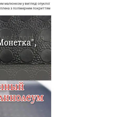
им малюнком у вигляді опуклої
ріплена з полімерним покриттям