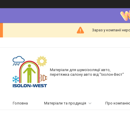
Зараз у компанії нер
Матеріали для шумоізоляції авто,
перетяжка салону авто від "Ізолон-Вест"
Головна
Матеріали та продукція
Про компані