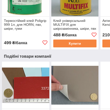
Термостійкий клей Poligrip
Клей універсальний
Акти
999 1л, для HORN, пвх,
MULTIFIX для
Kend
шкіри, гуми
шкірозамінника, шкіри, пвх
(сильної фіксації) 1кг
488
210
₴/банка
499
₴/банка
Купити
Подібні товари компанії