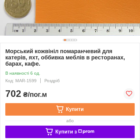
Морський кожвініл помаранчевий для
катерів, яхт, оббивка меблів в ресторанах,
барах, кафе.
В наявності 6 од.
Код: MAR-1599
Роздріб
702
₴/пог.м
Купити
або
Купити з