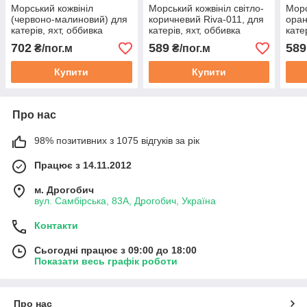
Морський кожвініл
Морський кожвініл світло-
Морс
(червоно-малиновий) для
коричневий Riva-011, для
оран
катерів, яхт, оббивка
катерів, яхт, оббивка
кате
меблів в ресторанах,
меблів в ресторанах,
мебл
702
589
589
₴/пог.м
₴/пог.м
барах, кафе.
барах, кафе, ширина
бара
140см
140
Купити
Купити
Про нас
98% позитивних з 1075 відгуків за рік
Працює з 14.11.2012
м. Дрогобич
вул. Самбірська, 83А, Дрогобич, Україна
Контакти
Сьогодні працює з 09:00 до 18:00
Показати весь графік роботи
Про нас