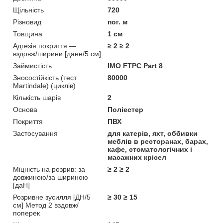
Щільність
720
Різновид
пог. м
Товщина
1 см
Адгезія покриття —
≥ 2 ≥ 2
вздовж/ширини [дане/5 см]
Займистість
IMO FTPC Part 8
Зносостійкість (тест
80000
Martindale) (циклів)
Кількість шарів
2
Основа
Поліестер
Покриття
ПВХ
Застосування
для катерів, яхт, оббивки
меблів в ресторанах, барах,
кафе, стоматологічних і
масажних крісел
Міцність на розрив: за
≥ 2 ≥ 2
довжиною/за шириною
[даН]
Розривне зусилля [ДН/5
≥ 30 ≥ 15
см] Метод 2 вздовж/
поперек