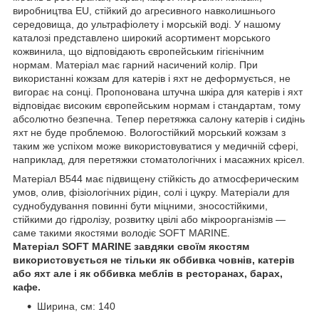
виробництва EU, стійкий до агресивного навколишнього
середовища, до ультрафіолету і морській воді. У нашому
каталозі представлено широкий асортимент морського
кожвинила, що відповідають європейським гігієнічним
нормам. Матеріал має гарний насичений колір. При
використанні кожзам для катерів і яхт не деформується, не
вигорає на сонці. Пропонована штучна шкіра для катерів і яхт
відповідає високим європейським нормам і стандартам, тому
абсолютно безпечна. Тепер перетяжка салону катерів і сидінь
яхт не буде проблемою. Вологостійкий морський кожзам з
таким же успіхом може використовуватися у медичній сфері,
наприклад, для перетяжки стоматологічних і масажних крісел.
Матеріал В544 має підвищену стійкість до атмосферическим
умов, олив, фізіологічних рідин, солі і цукру. Матеріали для
суднобудування повинні бути міцними, зносостійкими,
стійкими до гідролізу, розвитку цвілі або мікроорганізмів —
саме такими якостями володіє SOFT MARINE.
Матеріал SOFT MARINE завдяки своїм якостям
використовується не тільки як оббивка човнів, катерів
або яхт але і як оббивка меблів в ресторанах, барах,
кафе.
Ширина, см: 140