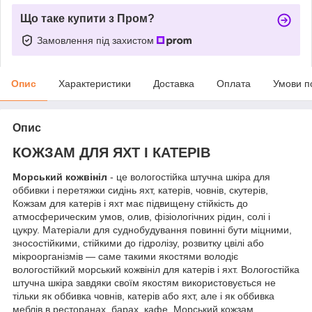
Що таке купити з Пром?
Замовлення під захистом
Опис
Характеристики
Доставка
Оплата
Умови п
Опис
КОЖЗАМ ДЛЯ ЯХТ І КАТЕРІВ
Морський кожвініл
- це вологостійка штучна шкіра для
оббивки і перетяжки сидінь яхт, катерів, човнів, скутерів,
Кожзам для катерів і яхт має підвищену стійкість до
атмосферическим умов, олив, фізіологічних рідин, солі і
цукру. Матеріали для суднобудування повинні бути міцними,
зносостійкими, стійкими до гідролізу, розвитку цвілі або
мікроорганізмів — саме такими якостями володіє
вологостійкий морський кожвініл для катерів і яхт. Вологостійка
штучна шкіра завдяки своїм якостям використовується не
тільки як оббивка човнів, катерів або яхт, але і як оббивка
меблів в ресторанах, барах, кафе. Морський кожзам,