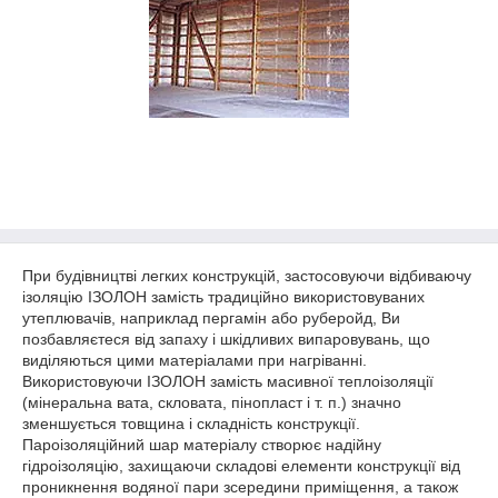
При будівництві легких конструкцій, застосовуючи відбиваючу
ізоляцію ІЗОЛОН замість традиційно використовуваних
утеплювачів, наприклад пергамін або руберойд, Ви
позбавляєтеся від запаху і шкідливих випаровувань, що
виділяються цими матеріалами при нагріванні.
Використовуючи ІЗОЛОН замість масивної теплоізоляції
(мінеральна вата, скловата, пінопласт і т. п.) значно
зменшується товщина і складність конструкції.
Пароізоляційний шар матеріалу створює надійну
гідроізоляцію, захищаючи складові елементи конструкції від
проникнення водяної пари зсередини приміщення, а також