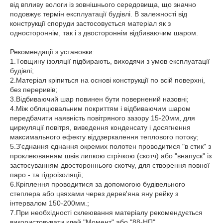
від впливу вологи із зовнішнього середовища, що значно
подовжує термін експлуатації будівлі. В залежності від
конструкції споруди застосовується матеріал як з
одностороннім, так і з двостороннім відбиваючим шаром.
Рекомендації з установки:
1.Товщину ізоляції підбирають, виходячи з умов експлуатації
будівлі;
2.Матеріал кріпиться на основі конструкції по всій поверхні,
без переривів;
3.Відбиваючий шар повинен бути повернений назовні;
4.Між облицювальним покриттям і відбиваючим шаром
передбачити наявність повітряного зазору 15-20мм, для
циркуляції повітря, виведення конденсату і досягнення
максимального ефекту віддзеркалення теплового потоку;
5.З'єднання єднання окремих полотен проводитися "в стик" з
проклеюванням швів липкою стрічкою (скотч) або "внапуск" із
застосуванням двостороннього скотчу, для створення повної
паро - та гідроізоляції;
6.Кріплення проводитися за допомогою будівельного
степлера або цвяхами через дерев'яна яну рейку з
інтервалом 150-200мм.;
7.При необхідності склеювання матеріалу рекомендується
використовувати клей "Момент" або "88-НП".