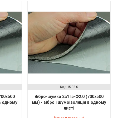
i5-F2.0
700х500
Вібро-шумка 2в1 І5-Ф2.0 (700х500
 в одному
мм) - вібро і шумоізоляція в одному
листі
Немає в наявності