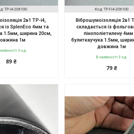
TP-i4-20X100
TP-Fi4-20X100
ізоляція 2в1 TP-i4,
Віброшумоізоляція 2в1 T
я із SplenEco 4мм та
складається із фольгов
а 1.5мм, ширина 20см,
пінополіетилену 4мм
овжина 1м
булиткаучука 1.5мм, шири
довжина 1м
наявності 5 од.
В наявності 3 од.
89 ₴
79 ₴