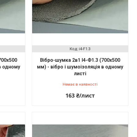
i4-F1.3
700х500
Вібро-шумка 2в1 І4-Ф1.3 (700х500
 в одному
мм) - вібро і шумоізоляція в одному
листі
Немає в наявності
163 ₴/лист