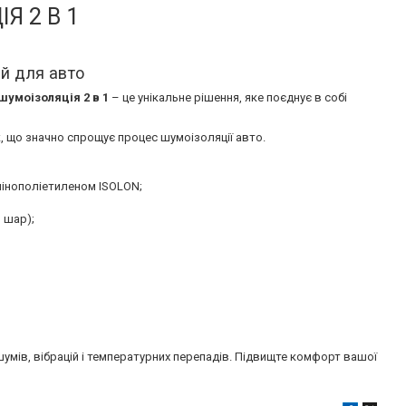
Я 2 В 1
ій для авто
шумоізоляція 2 в 1
– це унікальне рішення, яке поєднує в собі
 що значно спрощує процес шумоізоляції авто.
пінополіетиленом ISOLON;
й шар);
шумів, вібрацій і температурних перепадів. Підвищте комфорт вашої