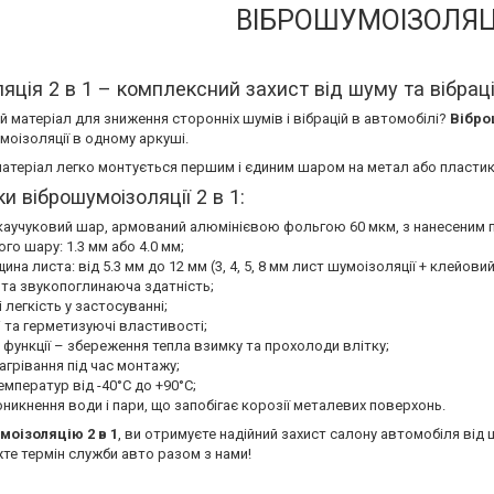
ВІБРОШУМОІЗОЛЯЦІ
яція 2 в 1 – комплексний захист від шуму та вібрац
 матеріал для зниження сторонніх шумів і вібрацій в автомобілі?
Вібро
умоізоляції в одному аркуші.
теріал легко монтується першим і єдиним шаром на метал або пластик,
и віброшумоізоляції 2 в 1:
-каучуковий шар, армований алюмінієвою фольгою 60 мкм, з нанесеним 
го шару: 1.3 мм або 4.0 мм;
на листа: від 5.3 мм до 12 мм (3, 4, 5, 8 мм лист шумоізоляції + клейови
 та звукопоглинаюча здатність;
 легкість у застосуванні;
 та герметизуючі властивості;
 функції – збереження тепла взимку та прохолоди влітку;
агрівання під час монтажу;
емператур від -40°C до +90°C;
оникнення води і пари, що запобігає корозії металевих поверхонь.
моізоляцію 2 в 1
, ви отримуєте надійний захист салону автомобіля від 
те термін служби авто разом з нами!