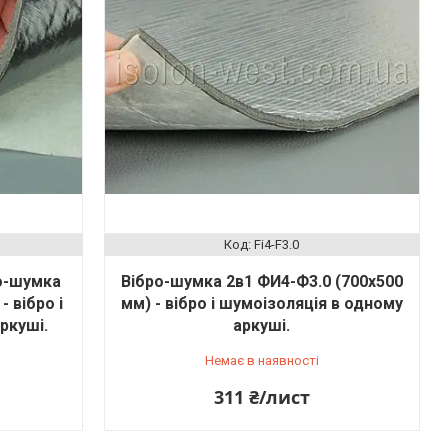
Fi4-F3.0
о-шумка
Вібро-шумка 2в1 ФИ4-Ф3.0 (700х500
 вібро і
мм) - вібро і шумоізоляція в одному
ркуші.
аркуші.
Немає в наявності
311 ₴/лист