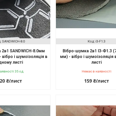
SANDWICH-8.0
i3-F1.3
а 2в1 SANDWICH-8.0мм
Вібро-шумка 2в1 І3-Ф1.3 (
- вібро і шумоізоляція в
мм) - вібро і шумоізоляція
дному листі
листі
наявності 35 од.
Немає в наявності
20 ₴/лист
159 ₴/лист