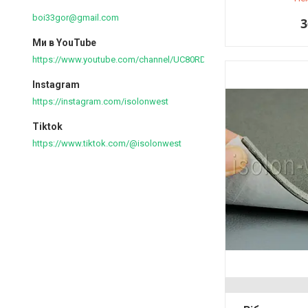
boi33gor@gmail.com
3
Ми в YouTube
https://www.youtube.com/channel/UC80RDkVIPilkJjlnPOE3M6Q
Instagram
https://instagram.com/isolonwest
Tiktok
https://www.tiktok.com/@isolonwest