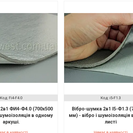
Fi4-F4.0
i5-F1.3
2в1 ФИ4-Ф4.0 (700х500
Вібро-шумка 2в1 І5-Ф1.3 (
і шумоізоляція в одному
мм) - вібро і шумоізоляція
аркуші.
листі
має в наявності
Немає в наявності