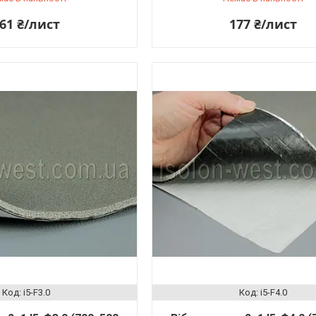
61 ₴/лист
177 ₴/лист
i5-F3.0
i5-F4.0