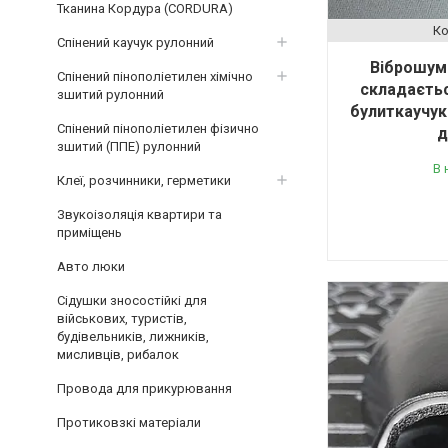
Тканина Кордура (CORDURA)
Спінений каучук рулонний
Віброшумо
Спінений пінополіетилен хімічно
складаєтьс
зшитий рулонний
булиткаучук
Спінений пінополіетилен фізично
д
зшитий (ППЕ) рулонний
В 
Клеї, розчинники, герметики
Звукоізоляція квартири та
приміщень
Авто люки
Сідушки зносостійкі для
військових, туристів,
будівельників, лижників,
мисливців, рибалок
Провода для прикурювання
Протиковзкі матеріали