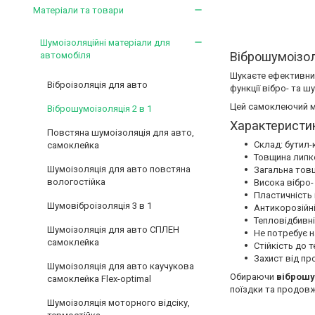
Матеріали та товари
Шумоізоляційні матеріали для
Віброшумоізол
автомобіля
Шукаєте ефективний
Віброізоляція для авто
функції вібро- та ш
Цей самоклеючий ма
Віброшумоізоляція 2 в 1
Характеристик
Повстяна шумоізоляція для авто,
Склад: бутил
самоклейка
Товщина липко
Шумоізоляція для авто повстяна
Загальна товщи
вологостійка
Висока вібро-
Пластичність і
Шумовіброізоляція 3 в 1
Антикорозійні
Тепловідбивні
Шумоізоляція для авто СПЛЕН
Не потребує н
самоклейка
Стійкість до т
Захист від пр
Шумоізоляція для авто каучукова
Обираючи
віброшу
самоклейка Flex-optimal
поїздки та продовж
Шумоізоляція моторного відсіку,