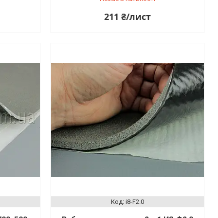
211 ₴/лист
i8-F2.0