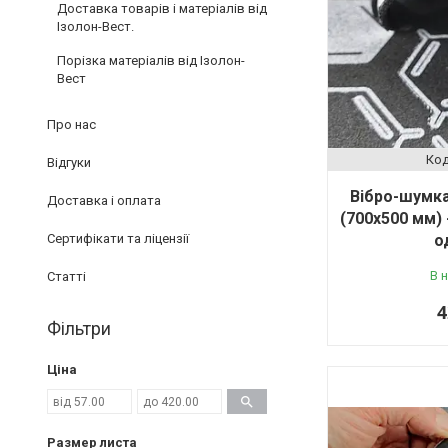
Доставка товарів і матеріалів від
Ізолон-Вест.
Порізка матеріалів від Ізолон-
Вест
Про нас
Відгуки
Вібро-шумк
Доставка і оплата
(700х500 мм) 
Сертифікати та ліцензії
о
В 
Статті
4
Фільтри
Ціна
Размер листа