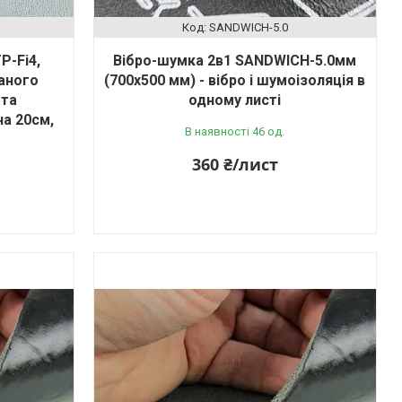
SANDWICH-5.0
P-Fi4,
Вібро-шумка 2в1 SANDWICH-5.0мм
аного
(700х500 мм) - вібро і шумоізоляція в
 та
одному листі
на 20см,
В наявності 46 од.
360 ₴/лист