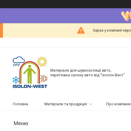
Зараз у компанії нер
Матеріали для шумоізоляції авто,
перетяжка салону авто від "Ізолон-Вест"
Головна
Матеріали та продукція
Про компані