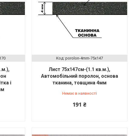
170
porolon-4mm-75x147
м.),
Лист 75х147см-(1.1 кв.м.),
лон
Автомобільний поролон, основа
тка і
тканина, товщина 4мм
мм
Немає в наявності
191 ₴