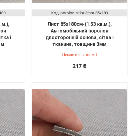
180
porolon-sіtka-3mm-85x180
м.),
Лист 85х180см-(1.53 кв.м.),
лон
Автомобільний поролон
тка і
двосторонній основа, сітка і
мм
тканина, товщина 3мм
Немає в наявності
217 ₴