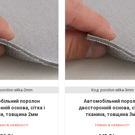
porolon-sіtka-2mm
porolon-sіtka-3mm
більний поролон
Автомобільний поро
ній основа, сітка і
двосторонній основа, сі
на, товщина 2мм
тканина, товщина 3
має в наявності
Немає в наявності