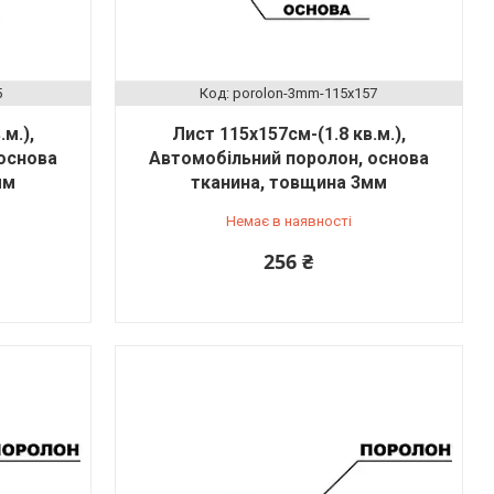
5
porolon-3mm-115x157
м.),
Лист 115х157см-(1.8 кв.м.),
основа
Автомобільний поролон, основа
мм
тканина, товщина 3мм
Немає в наявності
256 ₴