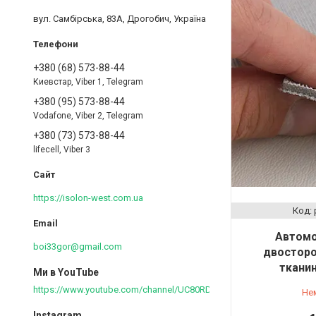
вул. Самбірська, 83А, Дрогобич, Україна
+380 (68) 573-88-44
Киевстар, Viber 1, Telegram
+380 (95) 573-88-44
Vodafone, Viber 2, Telegram
+380 (73) 573-88-44
lifecell, Viber 3
https://isolon-west.com.ua
Автомо
boi33gor@gmail.com
двосторон
ткани
Ми в YouTube
https://www.youtube.com/channel/UC80RDkVIPilkJjlnPOE3M6Q
Не
Instagram