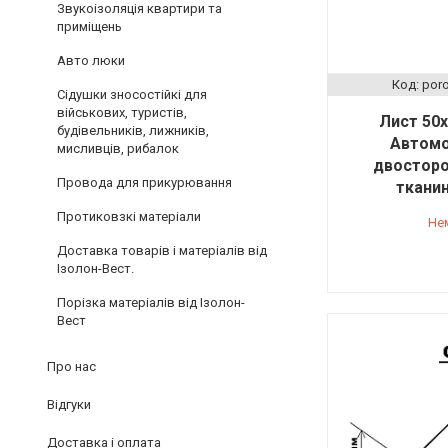
Звукоізоляція квартири та
приміщень
Авто люки
por
Сідушки зносостійкі для
військових, туристів,
Лист 50х
будівельників, лижників,
Автомо
мисливців, рибалок
двосторон
Провода для прикурювання
ткани
Протиковзкі матеріали
Не
Доставка товарів і матеріалів від
Ізолон-Вест.
Порізка матеріалів від Ізолон-
Вест
Про нас
Відгуки
Доставка і оплата