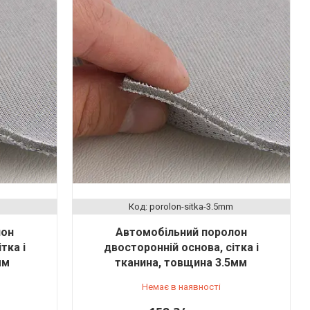
porolon-sіtka-3.5mm
лон
Автомобільний поролон
тка і
двосторонній основа, сітка і
мм
тканина, товщина 3.5мм
Немає в наявності