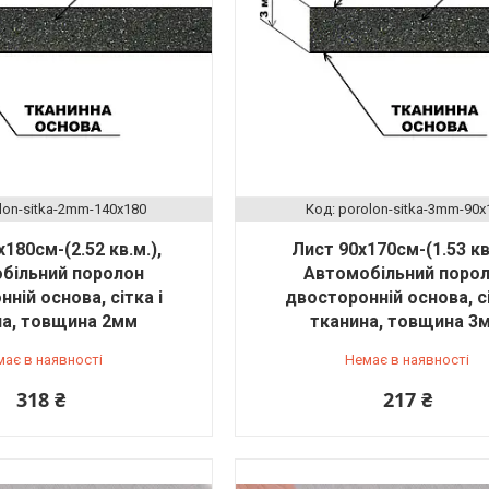
lon-sіtka-2mm-140x180
porolon-sіtka-3mm-90x
180см-(2.52 кв.м.),
Лист 90х170см-(1.53 кв.
більний поролон
Автомобільний поро
ній основа, сітка і
двосторонній основа, сі
на, товщина 2мм
тканина, товщина 3
має в наявності
Немає в наявності
318 ₴
217 ₴