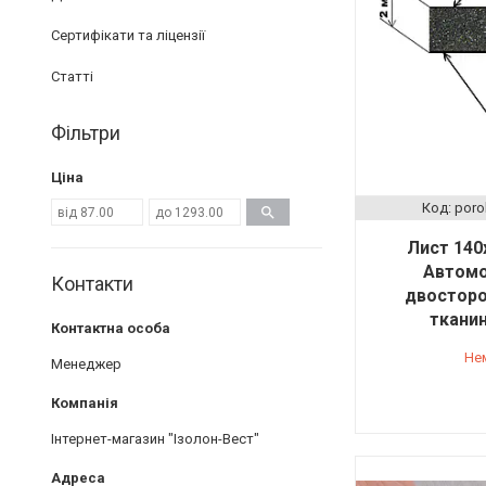
Сертифікати та ліцензії
Статті
Фільтри
Ціна
poro
Лист 140х
Автомо
Контакти
двосторон
ткани
Не
Менеджер
Інтернет-магазин "Ізолон-Вест"