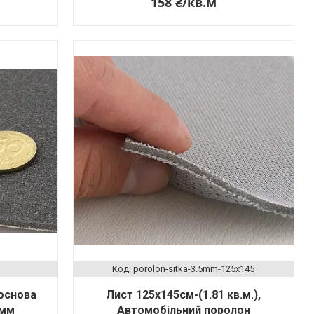
158 ₴/кв.м
porolon-sіtka-3.5mm-125x145
основа
Лист 125х145см-(1.81 кв.м.),
5мм
Автомобільний поролон