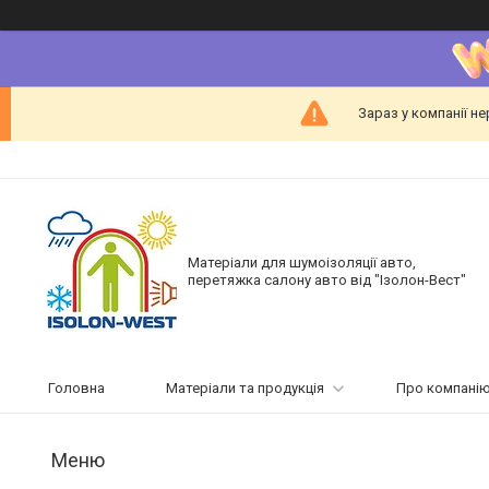
Зараз у компанії н
Матеріали для шумоізоляції авто,
перетяжка салону авто від "Ізолон-Вест"
Головна
Матеріали та продукція
Про компані