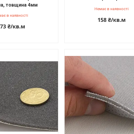
на, товщина 4мм
Немає в наявності
має в наявності
158 ₴/кв.м
73 ₴/кв.м