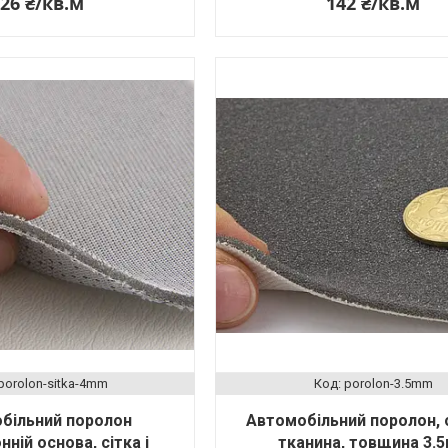
26 ₴/кв.м
142 ₴/кв.м
porolon-sіtka-4mm
porolon-3.5mm
більний поролон
Автомобільний поролон, 
ній основа, сітка і
тканина, товщина 3.