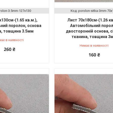
rolon-3.5mm-127x130
porolon-sіtka-3mm-70x
130см-(1.65 кв.м.),
Лист 70х180см-(1.26 кв.
ний поролон, основа
Автомобільний поро
а, товщина 3.5мм
двосторонній основа, сі
тканина, товщина 3
має в наявності
Немає в наявності
260 ₴
160 ₴