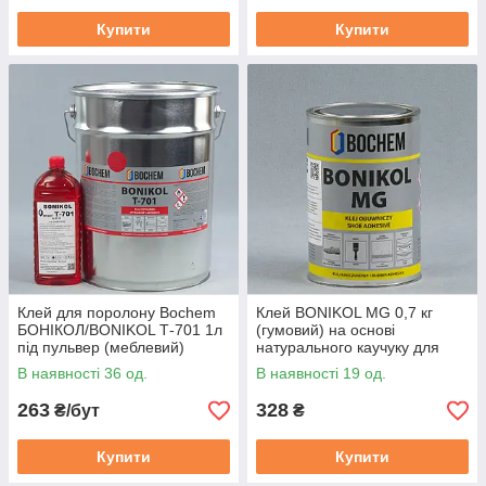
Купити
Купити
Клей для поролону Bochem
Клей BONIKOL MG 0,7 кг
БОНІКОЛ/BONIKOL Т-701 1л
(гумовий) на основі
під пульвер (меблевий)
натурального каучуку для
склеювання тканин, гуми,
В наявності 36 од.
В наявності 19 од.
шкіри
263
328
₴/бут
₴
Купити
Купити