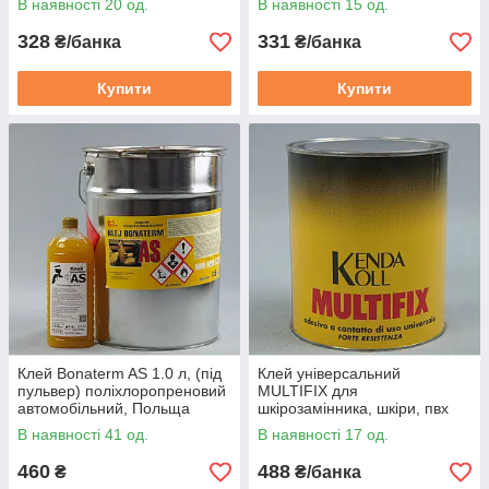
В наявності 20 од.
В наявності 15 од.
328
331
₴/банка
₴/банка
Купити
Купити
Клей Bonaterm AS 1.0 л, (під
Клей універсальний
пульвер) поліхлоропреновий
MULTIFIX для
автомобільний, Польща
шкірозамінника, шкіри, пвх
(сильної фіксації) 1кг
В наявності 41 од.
В наявності 17 од.
460
488
₴
₴/банка