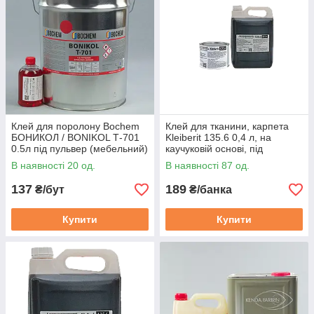
Клей для поролону Bochem
Клей для тканини, карпета
БОНИКОЛ / BONIKOL Т-701
Kleiberit 135.6 0,4 л, на
0.5л під пульвер (мебельний)
каучуковій основі, під
пульвер, меблевий
В наявності 20 од.
В наявності 87 од.
(Німеччина)
137
189
₴/бут
₴/банка
Купити
Купити