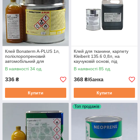
Клей Bonaterm A-PLUS 1л,
Клей для тканини, карпету
поліхлоропреновий
Kleiberit 135.6 0,8л, на
автомобільний для
каучуковій основі, під
тканин,шкірозамінника,
пульвер, меблевий
В наявності 34 од.
В наявності 85 од.
карпета, Польща
(Німеччина)
336
368
₴
₴/банка
Купити
Купити
Топ продажів