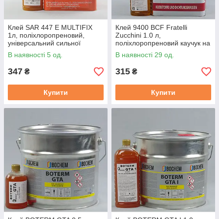
Клей SAR 447 E MULTIFIX
Клей 9400 BCF Fratelli
1л, поліхлоропреновий,
Zucchini 1.0 л,
універсальний сильної
поліхлоропреновий каучук на
фіксації
основі органічного
В наявності 5 од.
В наявності 29 од.
розчинника (Італія)
347
315
₴
₴
Купити
Купити