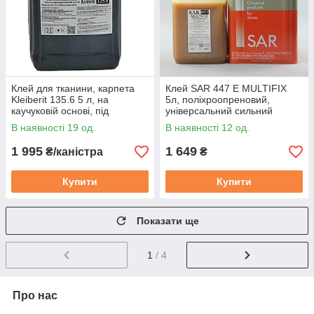
Клей для тканини, карпета
Клей SAR 447 E MULTIFIX
Kleiberit 135.6 5 л, на
5л, поліхроопреновий,
каучуковій основі, під
універсальний сильний
пульвер, меблевий
фіксації
В наявності 19 од.
В наявності 12 од.
(Німеччина)
1 995
1 649
₴/каністра
₴
Купити
Купити
Показати ще
1
/ 4
Про нас