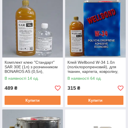
які забезпечують оптимальні умови для роботи з клеєм та
підвищують ефективність склеювання.
Обирайте перевірені матеріали для якісного та довговічного
склеювання — поліхлоропренові клеї в нашому каталозі за
вигідною ціною з доставкою по Україні.
Комплект клею "Стандарт"
Клей Wellbond W-34 1.0л
SAR 30E (1л) з розчинником
(поліхлоропреновий), для
BONAROS AS (0,5л),
тканин, карпета, ковроліну,
поліхлоропреновий для
пластику та інших покриттів
В наявності 14 од.
В наявності 64 од.
перетяжки салону авто
489
315
₴
₴
Купити
Купити