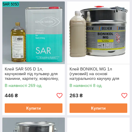
Клей SAR 505 D 1л,
Клей BONIKOL MG 1л
каучуковий під пульвер для
(гумовий) на основі
тканини, карпету, ковроліну,
натурального каучуку для
Італія.
склеювання тканин, гуми,
В наявності 269 од.
В наявності 8 од.
шкіри
446
263
₴
₴
Купити
Купити