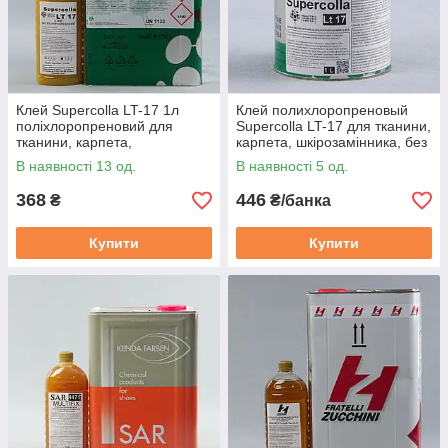
Клей Supercolla LT-17 1л
Клей полихлоропреновый
поліхлоропреновий для
Supercolla LT-17 для тканини,
тканини, карпета,
карпета, шкірозамінника, без
шкірозамінника, без запаху
запаху (Італія)
В наявності 13 од.
В наявності 5 од.
Італія
368
446
₴
₴/банка
Купити
Купити