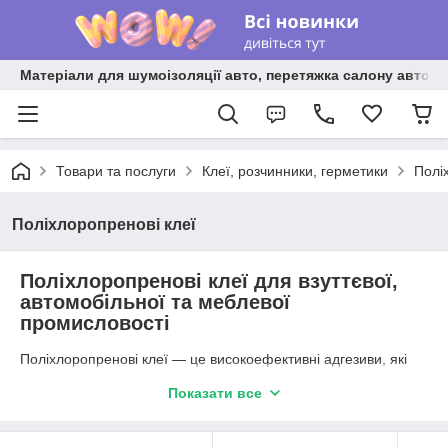
Матеріали для шумоізоляції авто, перетяжка салону авто ві
Товари та послуги
Клеї, розчинники, герметики
Полі
Поліхлоропренові клеї
Поліхлоропренові клеї для взуттєвої,
автомобільної та меблевої
промисловості
Поліхлоропренові клеї — це високоефективні адгезиви, які
використовуються для склеювання різноманітних матеріалів,
Показати все
таких як гума, натуральна та синтетична шкіра, текстиль, а
також різні підкладки і зміцнювальні елементи. Завдяки своїм
унікальним властивостям, вони знаходять застосування у