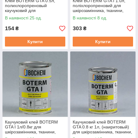
Клей BOTERM GTA 0.5л,
Клей BOTERM GTA I 1.0л,
полихлоропреновый
поліхлоропреновий для
каучуковий для
шкірозамінника, тканини,
шкірозамінника, тканини,
карпету, Польща.
В наявності 25 од.
В наявності 8 од.
карпета, Польща
154
303
₴
₴
Купити
Купити
Каучуковий клей BOTERM
Каучуковий клей BOTERM
GTA I 1л/0.8кг для
GTA 0.8 кг 1л, (наиритовый)
шкірозамінника, тканини,
для шкірозамінника, тканини,
карпета
карпета Польща